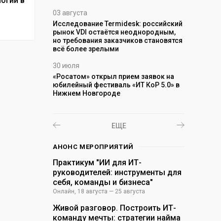
огии в
ом
промышле
стей
03 августа
24 июля
Исследование Termidesk: российский
рынок VDI остаётся неоднородным,
Вирус пря
исов
но требования заказчиков становятся
событиях 
важнее его
всё более зрелыми
Астра» о 
30 июля
24 июля
«Росатом» открыл прием заявок на
«Перспекти
стрии
юбилейный фестиваль «ИТ КоР 5.0» в
квартале 
ду, но при
Нижнем Новгороде
развивать
е дальнейшего
киберпрес
ной активности
ЕЩЕ
АНОНС МЕРОПРИЯТИЙ
Практикум "ИИ для ИТ-
руководителей: инструменты для
себя, команды и бизнеса"
Онлайн
,
18 августа — 25 августа
Живой разговор. Построить ИТ-
команду мечты: стратегии найма