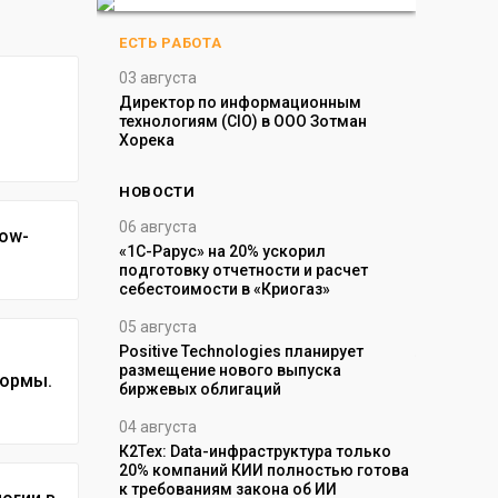
ЕСТЬ РАБОТА
03 августа
Директор по информационным
технологиям (CIO) в ООО Зотман
Хорека
НОВОСТИ
06 августа
28 июля
Low-
 рейтинг самых
«1С-Рарус» на 20% ускорил
«Самолеты
профессий на
подготовку отчетности и расчет
Рарус» пе
себестоимости в «Криогаз»
бортового
05 августа
27 июля
r: рынок MES-
Positive Technologies планирует
Лаборатор
рос стадию
размещение нового выпуска
изменилос
формы.
 пока не
биржевых облигаций
за шесть л
04 августа
27 июля
К2Тех: Data-инфраструктура только
Зараженны
-центров в
20% компаний КИИ полностью готова
Ближний В
 но рынок
к требованиям закона об ИИ
рекордным