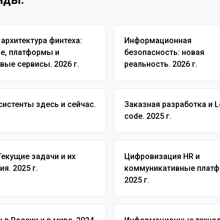
 архитектура финтеха:
Информационная
е, платформы и
безопасность: новая
вые сервисы. 2026 г.
реальность. 2026 г.
21 июля
систенты здесь и сейчас.
Заказная разработка и 
Айтишники возглавили
.
code. 2025 г.
высокооплачиваемых 
удаленке
21 июля
Исследование TAdvise
Текущие задачи и их
Цифровизация HR и
систем в России пере
я. 2025 г.
коммуникативные плат
импортозамещения, но
2025 г.
достиг зрелости
20 июля
Рост потребления дата
России превысил 30%,