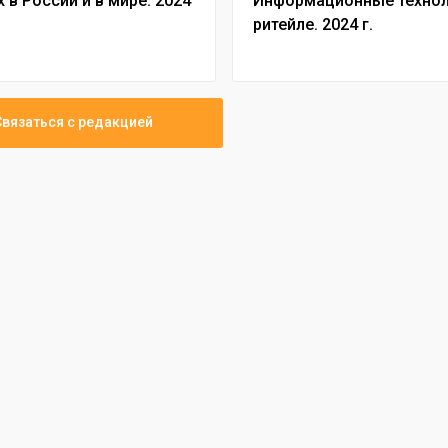
 в России и в мире. 2024
Информационные технол
ограничен дисбаланс
ритейле. 2024 г.
распределения мощно
20 июля
M1Cloud: Для ИИ-серв
расстояние до облака 
мощности
Связаться с редакцией
17 июля
Рост софтверной инду
продолжится в 2026 го
очевидной перспектив
снижения инвестицион