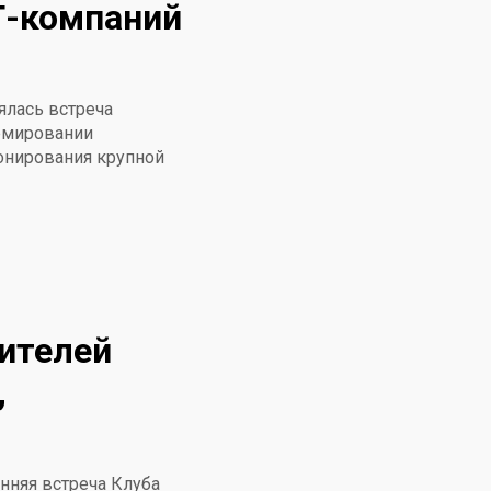
Т-компаний
ялась встреча
рмировании
онирования крупной
ителей
,
енняя встреча Клуба