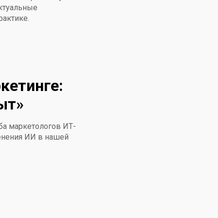
актуальные
рактике.
кетинге:
ыт»
уба маркетологов ИТ-
енения ИИ в нашей