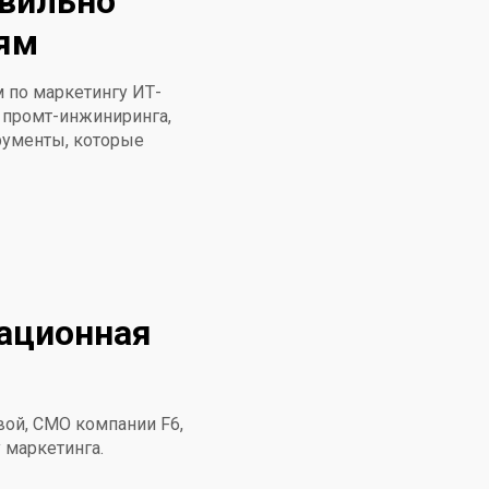
авильно
тям
 по маркетингу ИТ-
ы промт-инжиниринга,
рументы, которые
ационная
вой, CMO компании F6,
 маркетинга.