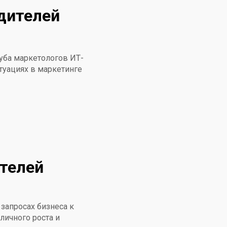
дителей
луба маркетологов ИТ-
туациях в маркетинге
ителей
запросах бизнеса к
 личного роста и