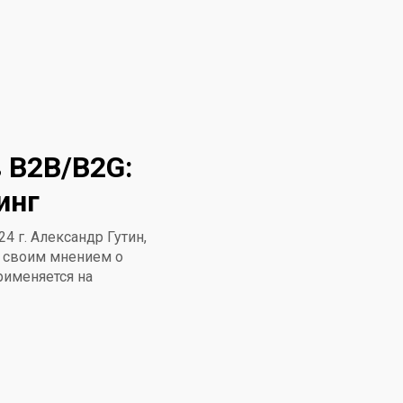
 B2B/B2G:
инг
4 г. Александр Гутин,
я своим мнением о
применяется на