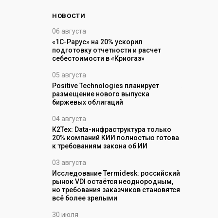
НОВОСТИ
06 августа
28 июля
 рейтинг самых
«1С-Рарус» на 20% ускорил
«Самолеты
профессий на
подготовку отчетности и расчет
Рарус» пе
себестоимости в «Криогаз»
бортового
05 августа
27 июля
r: рынок MES-
Positive Technologies планирует
Лаборатор
рос стадию
размещение нового выпуска
изменилос
 пока не
биржевых облигаций
за шесть л
04 августа
27 июля
К2Тех: Data-инфраструктура только
Зараженны
-центров в
20% компаний КИИ полностью готова
Ближний В
 но рынок
к требованиям закона об ИИ
рекордным
ом
промышле
стей
03 августа
24 июля
Исследование Termidesk: российский
рынок VDI остаётся неоднородным,
Вирус пря
исов
но требования заказчиков становятся
событиях 
важнее его
всё более зрелыми
Астра» о 
30 июля
24 июля