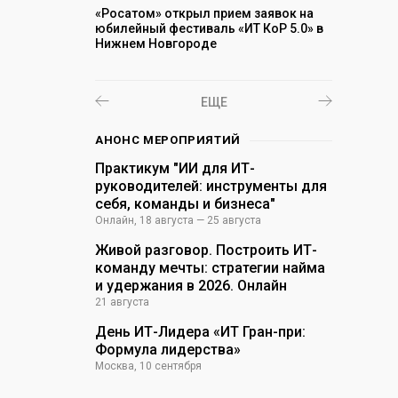
«Росатом» открыл прием заявок на
«Перспекти
стрии
юбилейный фестиваль «ИТ КоР 5.0» в
квартале 
ду, но при
Нижнем Новгороде
развивать
е дальнейшего
киберпрес
ной активности
ЕЩЕ
АНОНС МЕРОПРИЯТИЙ
Практикум "ИИ для ИТ-
руководителей: инструменты для
себя, команды и бизнеса"
Онлайн
,
18 августа — 25 августа
Живой разговор. Построить ИТ-
команду мечты: стратегии найма
и удержания в 2026. Онлайн
21 августа
День ИТ-Лидера «ИТ Гран-при:
Формула лидерства»
Москва
,
10 сентября