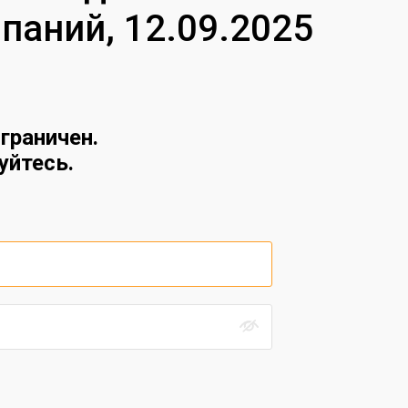
паний, 12.09.2025
21 июля
Айтишники возглавили
высокооплачиваемых 
удаленке
граничен.
21 июля
уйтесь.
Исследование TAdvise
систем в России пере
импортозамещения, но
достиг зрелости
20 июля
Рост потребления дата
России превысил 30%,
ограничен дисбаланс
распределения мощно
20 июля
M1Cloud: Для ИИ-серв
расстояние до облака 
мощности