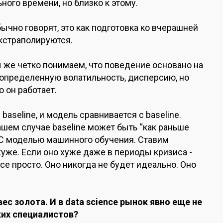
ого времени, но близко к этому.
обычно говорят, это как подготовка ко вчерашней
экстраполируются.
ы же четко понимаем, что поведение основано на
ь определенную волатильность, дисперсию, но
 он работает.
aseline, и модель сравнивается с baseline.
нашем случае baseline может быть “как раньше
? С моделью машинного обучения. Ставим
хуже. Если оно хуже даже в периоды кризиса -
все просто. Оно никогда не будет идеально. Оно
с золота. И в data science рынок явно еще не
ких специалистов?