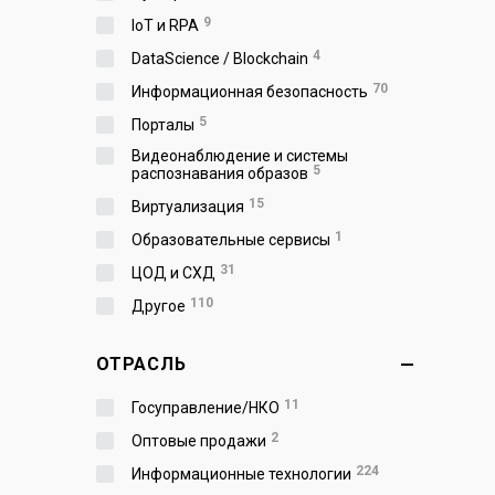
9
IoT и RPA
4
DataScience / Blockchain
70
Информационная безопасность
5
Порталы
Видеонаблюдение и системы
5
распознавания образов
15
Виртуализация
1
Образовательные сервисы
31
ЦОД и СХД
110
Другое
ОТРАСЛЬ
11
Госуправление/НКО
2
Оптовые продажи
224
Информационные технологии