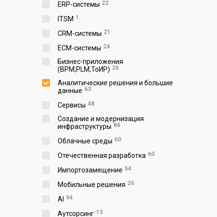
22
ERP-системы
1
ITSM
21
CRM-системы
24
ECM-системы
Бизнес-приложения
26
(BPM,PLM,ToИР)
Аналитические решения и большие
63
данные
48
Сервисы
Создание и модернизация
84
инфраструктуры
60
Облачные среды
60
Отечественная разработка
54
Импортозамещение
26
Мобильные решения
94
AI
13
Аутсорсинг