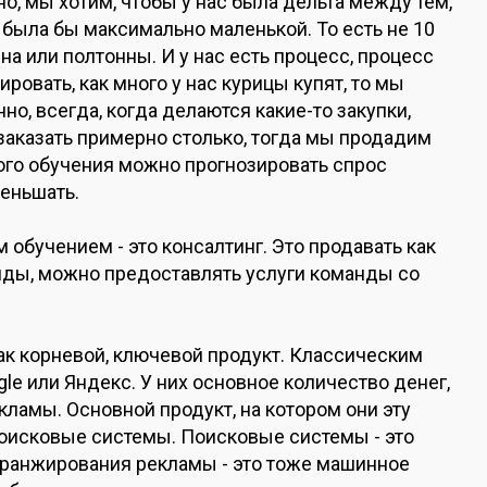
о, мы хотим, чтобы у нас была дельта между тем,
а была бы максимально маленькой. То есть не 10
онна или полтонны. И у нас есть процесс, процесс
ровать, как много у нас курицы купят, то мы
о, всегда, когда делаются какие-то закупки,
заказать примерно столько, тогда мы продадим
ого обучения можно прогнозировать спрос
меньшать.
обучением - это консалтинг. Это продавать как
анды, можно предоставлять услуги команды со
как корневой, ключевой продукт. Классическим
le или Яндекс. У них основное количество денег,
екламы. Основной продукт, на котором они эту
поисковые системы. Поисковые системы - это
а ранжирования рекламы - это тоже машинное