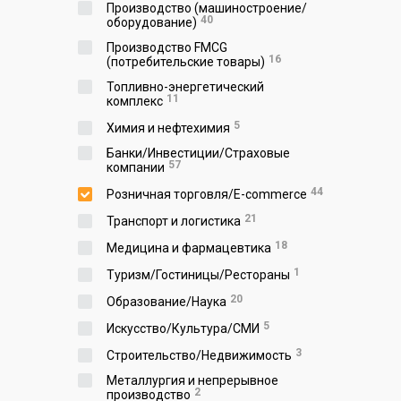
Производство (машиностроение/
40
оборудование)
Производство FMCG
16
(потребительские товары)
Топливно-энергетический
11
комплекс
5
Химия и нефтехимия
Банки/Инвестиции/Страховые
57
компании
44
Розничная торговля/E-commerce
21
Транспорт и логистика
18
Медицина и фармацевтика
1
Туризм/Гостиницы/Рестораны
20
Образование/Наука
5
Искусство/Культура/СМИ
3
Строительство/Недвижимость
Металлургия и непрерывное
2
производство