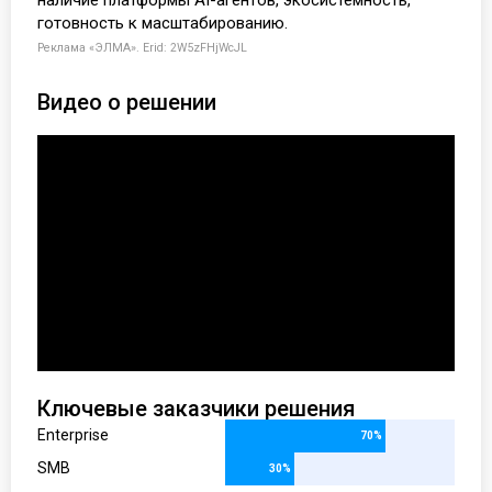
готовность к масштабированию.
Реклама «ЭЛМА». Erid:
2W5zFHjWcJL
Видео о решении
Ключевые заказчики решения
Enterprise
70%
SMB
30%