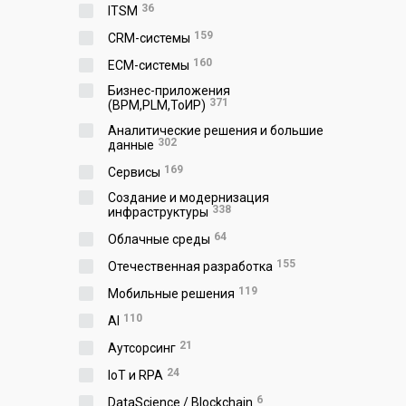
36
ITSM
159
CRM-системы
160
ECM-системы
Бизнес-приложения
371
(BPM,PLM,ToИР)
Аналитические решения и большие
302
данные
169
Сервисы
Создание и модернизация
338
инфраструктуры
64
Облачные среды
155
Отечественная разработка
119
Мобильные решения
110
AI
21
Аутсорсинг
24
IoT и RPA
6
DataScience / Blockchain