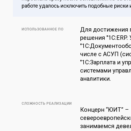
работе удалось исключить подобные риски и
Для достижения 
ИСПОЛЬЗОВАННОЕ ПО
решения "1С:ERP.
"1С:Документообо
числе с АСУП (си
"1С:Зарплата и у
системами управ
аналитики.
СЛОЖНОСТЬ РЕАЛИЗАЦИИ
Концерн “ЮИТ” – 
североевропейск
занимаемся деве