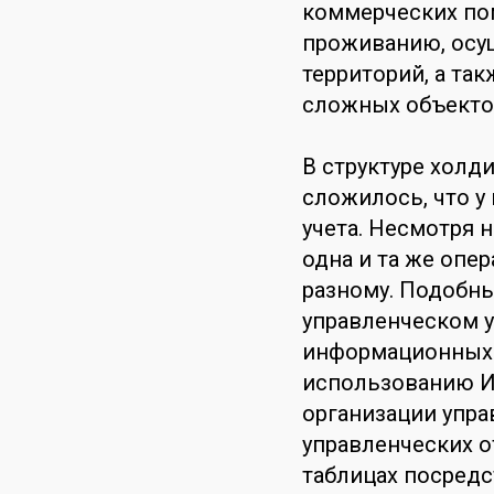
коммерческих пом
проживанию, осу
территорий, а та
сложных объекто
В структуре холд
сложилось, что у
учета. Несмотря 
одна и та же опер
разному. Подобн
управленческом 
информационных 
использованию ИТ
организации упра
управленческих о
таблицах посредс