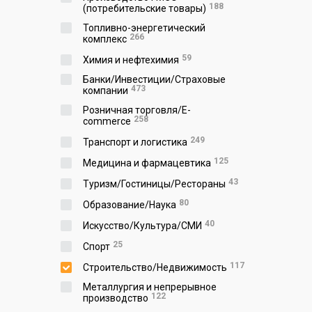
188
(потребительские товары)
Топливно-энергетический
266
комплекс
59
Химия и нефтехимия
Банки/Инвестиции/Страховые
473
компании
Розничная торговля/E-
258
commerce
249
Транспорт и логистика
125
Медицина и фармацевтика
43
Туризм/Гостиницы/Рестораны
80
Образование/Наука
40
Искусство/Культура/СМИ
25
Спорт
117
Строительство/Недвижимость
Металлургия и непрерывное
122
производство