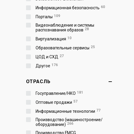
60
Информационная безопасность
109
Порталы
Видеонаблюдение и системы
28
распознавания образов
10
Виртуализация
25
Образовательные сервисы
27
ЦОД и СХД
176
Другое
ОТРАСЛЬ
181
Госуправление/НКО
57
Оптовые продажи
77
Информационные технологии
Производство (машиностроение/
266
оборудование)
Производство FMCG