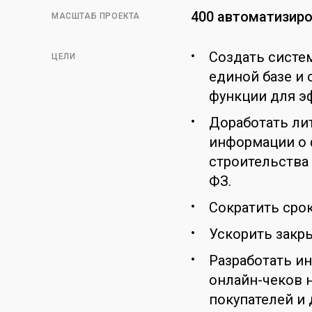
400 автоматизир
МАСШТАБ ПРОЕКТА
Создать систем
ЦЕЛИ
единой базе и
функции для э
Доработать ли
информации о 
строительства 
ФЗ.
Сократить сро
Ускорить закры
Разработать и
онлайн-чеков 
покупателей и