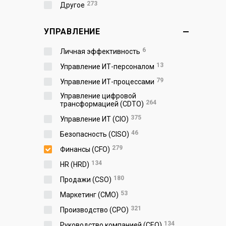
273
Другое
УПРАВЛЕНИЕ
6
Личная эффективность
13
Управление ИТ-персоналом
79
Управление ИТ-процессами
Управление цифровой
264
трансформацией (CDTO)
375
Управление ИТ (CIO)
46
Безопасность (CISO)
279
Финансы (CFO)
134
HR (HRD)
180
Продажи (CSO)
53
Маркетинг (CMO)
321
Производство (СPO)
134
Руководство компанией (CEO)