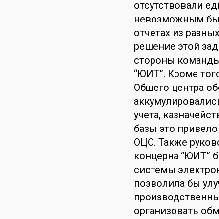
отсутствовали ед
невозможным быс
отчетах из разны
решение этой зад
стороны команды 
“ЮИТ”. Кроме тог
Общего центра об
аккумулировались
учета, казначейс
базы это привело
ОЦО. Также руко
концерна “ЮИТ” 
системы электрон
позволила бы ул
производственны
организовать об