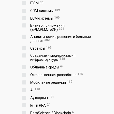
36
ITSM
159
CRM-системы
160
ECM-системы
Бизнес-приложения
371
(BPM,PLM,ToИР)
Аналитические решения и большие
302
данные
169
Сервисы
Создание и модернизация
338
инфраструктуры
64
Облачные среды
155
Отечественная разработка
119
Мобильные решения
110
AI
21
Аутсорсинг
24
IoT и RPA
6
DataScience / Blockchain