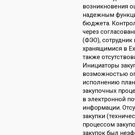
возникновения ош
надежным функци
бюджета. Контро
через согласова
(ФЭО), сотрудник
хранящимися в Ex
также отсутствов
Инициаторы закуп
возможностью оп
исполнению план
закупочных проце
в электронной по
информации. Отс
закупки (техничес
процессом закуп
закупок был неэ