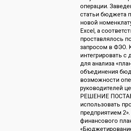
операции. Заведе
статьи бюджета п
новой номенклат
Excel, а соответ
проставлялось п
запросом в ФЭО. К
интегрировать с
для анализа «пла
объединения бюдж
возможности опе
руководителей це
РЕШЕНИЕ ПОСТАВ
использовать пр
предприятием 2».
финансового пла
«Бюджетирование»