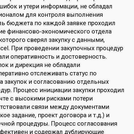
ибок и утери информации, не обладал
оналом для контроля выполнения
ль бюджета по каждой заявке проходил
ние финансово-экономического отдела
 которого сверял закупку с данными,
cel. При проведении закупочных процедур
али оперативность и достоверность.
ок и дирекция не обладали
еративно отслеживать статус по
а закупок и согласованию отдельных
дур. Процесс инициации закупки проходил
чте с высокими рисками потери
утствовали связи между документами
кое задание, проект договора и т.д.) и
очной процедуры. Процесс согласования
ффективен и содержал дублирующие