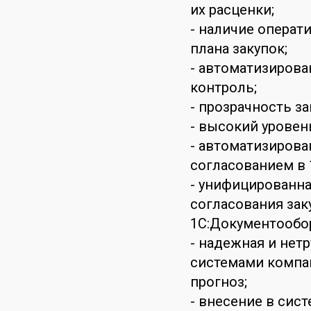
их расценки;
- наличие операт
плана закупок;
- автоматизиров
контроль;
- прозрачность з
- высокий уровен
- автоматизиров
согласованием в 
- унифицированна
согласования зак
1С:Документообо
- надежная и нет
системами компан
прогноз;
- внесение в сис