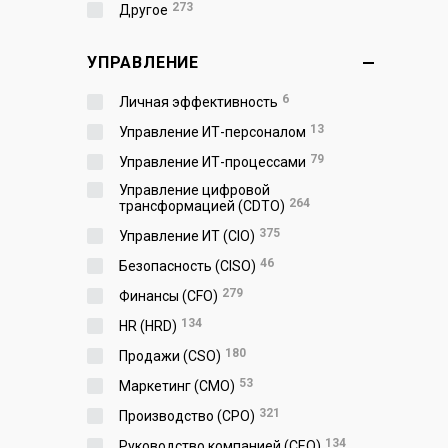
273
Другое
УПРАВЛЕНИЕ
6
Личная эффективность
13
Управление ИТ-персоналом
79
Управление ИТ-процессами
Управление цифровой
264
трансформацией (CDTO)
375
Управление ИТ (CIO)
46
Безопасность (CISO)
279
Финансы (CFO)
134
HR (HRD)
180
Продажи (CSO)
53
Маркетинг (CMO)
321
Производство (СPO)
134
Руководство компанией (CEO)