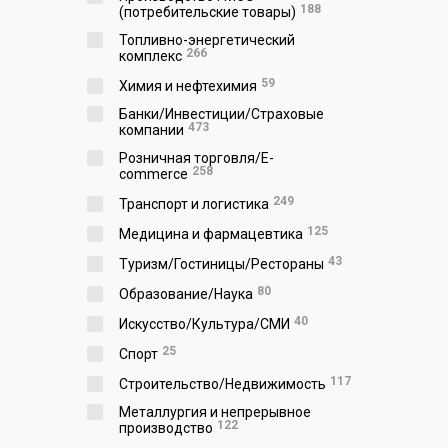
188
(потребительские товары)
Топливно-энергетический
266
комплекс
59
Химия и нефтехимия
Банки/Инвестиции/Страховые
473
компании
Розничная торговля/E-
258
commerce
249
Транспорт и логистика
125
Медицина и фармацевтика
43
Туризм/Гостиницы/Рестораны
80
Образование/Наука
40
Искусство/Культура/СМИ
25
Спорт
117
Строительство/Недвижимость
Металлургия и непрерывное
122
производство