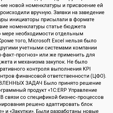
ние новой номенклатуры и присвоение ей
роисходили вручную. Заявки на заведение
уры инициаторы присылали в формате
ствие номенклатуры статье бюджета
о мере необходимости отдельным
роме того, Microsoft Excel нельзя было
 другими учетными системами компании
н-факт-прогноз» или же применить для
ета и механизма закупок. Не было
ративного контроля выполнения KPI
нтров финансовой ответственности (ЦФО).
ЛЕННЫХ ЗАДАЧ Было принято решение
ограммный продукт «1С:ERP Управление
 В связи со спецификой бизнес-процессов
нирования решено адаптировать блок
 и «Закупки». Были разработаны новые