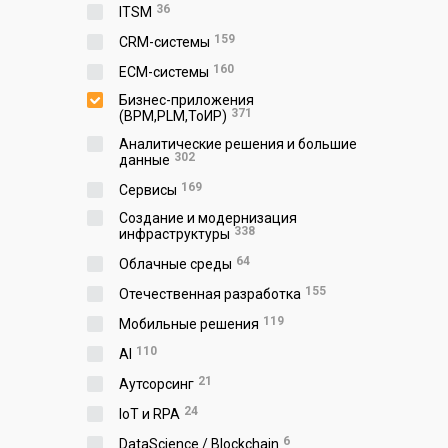
36
ITSM
159
CRM-системы
160
ECM-системы
Бизнес-приложения
371
(BPM,PLM,ToИР)
Аналитические решения и большие
302
данные
169
Сервисы
Создание и модернизация
338
инфраструктуры
64
Облачные среды
155
Отечественная разработка
119
Мобильные решения
110
AI
21
Аутсорсинг
24
IoT и RPA
6
DataScience / Blockchain