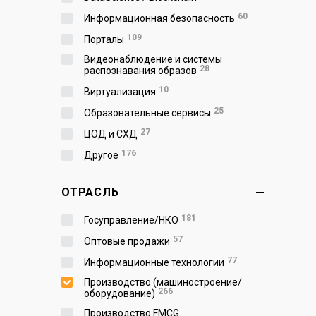
60
Информационная безопасность
109
Порталы
Видеонаблюдение и системы
28
распознавания образов
10
Виртуализация
25
Образовательные сервисы
27
ЦОД и СХД
176
Другое
ОТРАСЛЬ
181
Госуправление/НКО
57
Оптовые продажи
77
Информационные технологии
Производство (машиностроение/
266
оборудование)
Производство FMCG