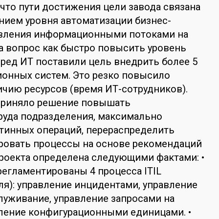
 что пути достижения цели завода связана
нием уровня автоматизации бизнес-
авления информационными потоками на
на вопрос как быстро повысить уровень
ред ИТ поставили цель внедрить более 5
онных систем. Это резко повысило
ичию ресурсов (время ИТ-сотрудников).
приняло решение повышать
руда подразделения, максимально
тинных операций, перераспределить
ровать процессы на основе рекомендаций
проекта определена следующими фактами: •
регламентированы 4 процесса ITIL
уля): управление инцидентами, управление
луживание, управление запросами на
ление конфигурационными единицами. •