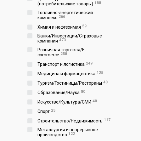
188
(потребительские товары)
Топливно-энергетический
266
комплекс
59
Химия и нефтехимия
Банки/Инвестиции/Страховые
473
компании
Розничная торговля/E-
258
commerce
249
Транспорт и логистика
125
Медицина и фармацевтика
43
Туризм/Гостиницы/Рестораны
80
Образование/Наука
40
Искусство/Культура/СМИ
25
Спорт
117
Строительство/Недвижимость
Металлургия и непрерывное
122
производство