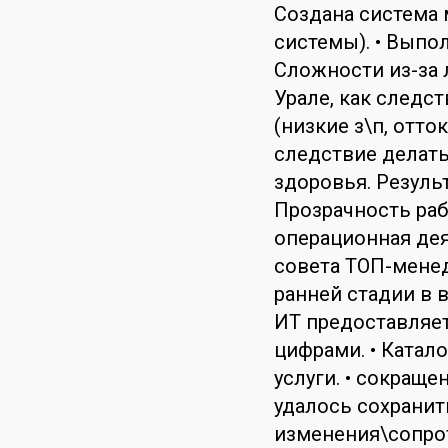
Создана система 
системы). • Выпо
Сложности из-за
Урале, как следс
(низкие з\п, отто
следствие делать
здоровья. Результ
Прозрачность раб
операционная дея
совета ТОП-мене
ранней стадии в в
ИТ предоставляет
цифрами. • Катало
услуги. • сокращ
удалось сохранит
изменения\сопрот