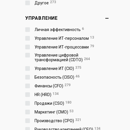
273
Другое
УПРАВЛЕНИЕ
6
Личная эффективность
13
Управление ИТ-персоналом
79
Управление ИТ-процессами
Управление цифровой
264
трансформацией (CDTO)
375
Управление ИТ (CIO)
46
Безопасность (CISO)
279
Финансы (CFO)
134
HR (HRD)
180
Продажи (CSO)
53
Маркетинг (CMO)
321
Производство (СPO)
134
Руководство компанией (CEO)