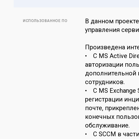
В данном проект
ИСПОЛЬЗОВАННОЕ ПО
управления серви
Произведена инте
• С MS Active Dir
авторизации польз
дополнительной 
сотрудников.
• C MS Exchange 
регистрации инци
почте, прикрепле
конечных пользов
обслуживание.
• С SCCM в част