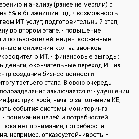
ерению и анализу (ранее не меряли) с
на 5% в ближайший год. • возможность
твом ИТ-услуг; подготовительный этап,
ану во втором этапе. • повышение
ти пользователей: видны косвенные
нные в снижении кол-ва звонков-
уководителю ИТ. • финансовые выгоды:
ь деньги, окончательные переход ИТ из
центр создания бизнес-ценности
итогу третьего этапа. В свою очередь
подразделения заключается в: • улучшении
инфраструктурой; начато заполнение КЕ,
вать события системы мониторинга
. • понимании целей и потребностей
м пока нет понимания, потребности
я, например, отказоустойчивость. •