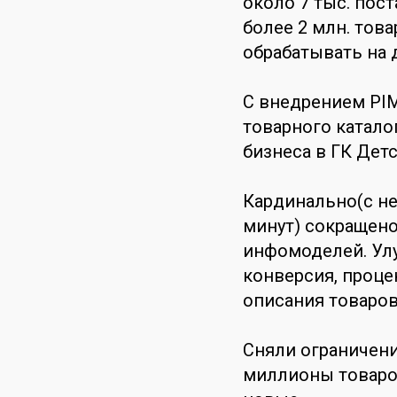
около 7 тыс. пос
более 2 млн. тов
обрабатывать на 
С внедрением PI
товарного катал
бизнеса в ГК Дет
Кардинально(с не
минут) сокращено
инфомоделей. Улу
конверсия, проце
описания товаров
Сняли ограничени
миллионы товаро