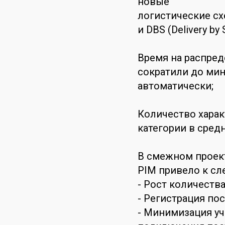
новые
логистические схе
и DBS (Delivery by S
Время на распред
сократили до мин
автоматически;
Количество харак
категории в средн
В смежном проек
PIM привело к с
- Рост количеств
- Регистрация по
- Минимизация у