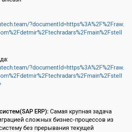
:
.dmtech.team/?documentId=https%3A%2F%2Fraw.
.com%2Fdetmir%2Ftechradars%2Fmain%2Fstell
да:
.dmtech.team/?documentId=https%3A%2F%2Fraw.
.com%2Fdetmir%2Ftechradars%2Fmain%2Fstell
v
 систем(SAP ERP):
Самая крупная задача
играцией сложных бизнес-процессов из
систему без прерывания текущей