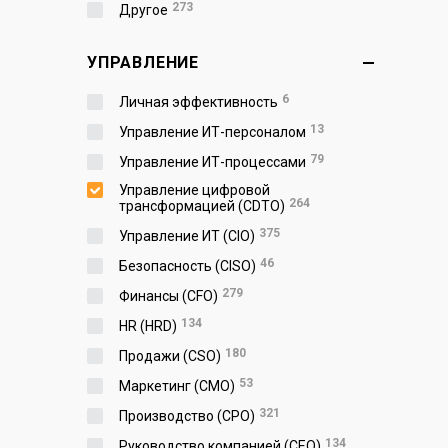
273
Другое
УПРАВЛЕНИЕ
6
Личная эффективность
13
Управление ИТ-персоналом
79
Управление ИТ-процессами
Управление цифровой
264
трансформацией (CDTO)
375
Управление ИТ (CIO)
46
Безопасность (CISO)
279
Финансы (CFO)
134
HR (HRD)
180
Продажи (CSO)
53
Маркетинг (CMO)
321
Производство (СPO)
134
Руководство компанией (CEO)