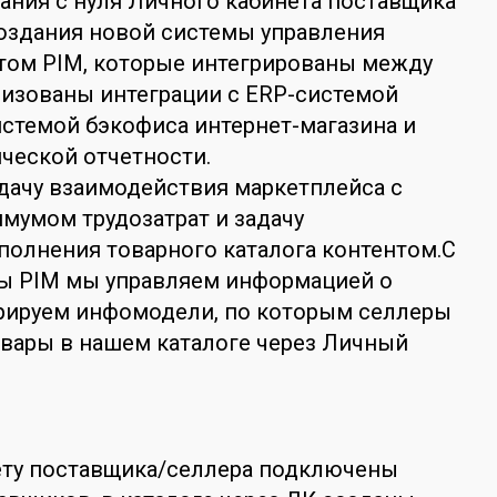
ания с нуля Личного кабинета поставщика
оздания новой системы управления
том PIM, которые интегрированы между
лизованы интеграции с ERP-системой
истемой бэкофиса интернет-магазина и
ческой отчетности.
дачу взаимодействия маркетплейса с
мумом трудозатрат и задачу
полнения товарного каталога контентом.С
 PIM мы управляем информацией о
урируем инфомодели, по которым селлеры
вары в нашем каталоге через Личный
ету поставщика/селлера подключены