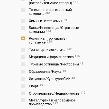
188
(потребительские товары)
Топливно-энергетический
266
комплекс
59
Химия и нефтехимия
Банки/Инвестиции/Страховые
473
компании
Розничная торговля/E-
258
commerce
249
Транспорт и логистика
125
Медицина и фармацевтика
43
Туризм/Гостиницы/Рестораны
80
Образование/Наука
40
Искусство/Культура/СМИ
25
Спорт
117
Строительство/Недвижимость
Металлургия и непрерывное
122
производство