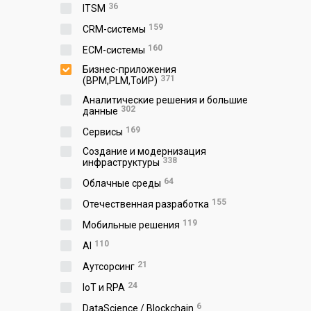
36
ITSM
159
CRM-системы
160
ECM-системы
Бизнес-приложения
371
(BPM,PLM,ToИР)
Аналитические решения и большие
302
данные
169
Сервисы
Создание и модернизация
338
инфраструктуры
64
Облачные среды
155
Отечественная разработка
119
Мобильные решения
110
AI
21
Аутсорсинг
24
IoT и RPA
6
DataScience / Blockchain