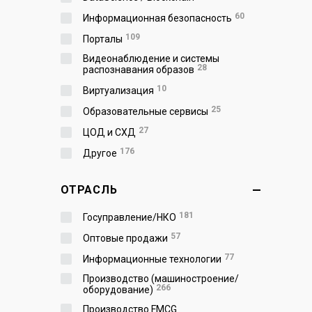
60
Информационная безопасность
109
Порталы
Видеонаблюдение и системы
28
распознавания образов
10
Виртуализация
25
Образовательные сервисы
27
ЦОД и СХД
176
Другое
ОТРАСЛЬ
181
Госуправление/НКО
57
Оптовые продажи
77
Информационные технологии
Производство (машиностроение/
266
оборудование)
Производство FMCG