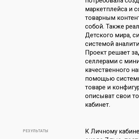
потребовала созд
маркетплейса и с
товарным контен
собой. Также реа
Детского мира, с
системой аналити
Проект решает за
селлерами с мини
качественного на
помощью системы
товаре и конфиг
описыват свои то
кабинет.
К Личному кабин
РЕЗУЛЬТАТЫ