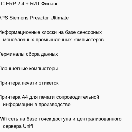
1
С
ERP 2.4 +
БИТ
Финанс
APS Siemens Preactor Ultimate
Информационные киоски на базе сенсорных
моноблочных промышленных компьютеров
Терминалы сбора данных
Планшетные компьютеры
Принтера печати этикеток
Принтера А4 для печати сопроводительной
информации в производстве
Wifi сеть на базе точек доступа и централизованного
сервера Unifi