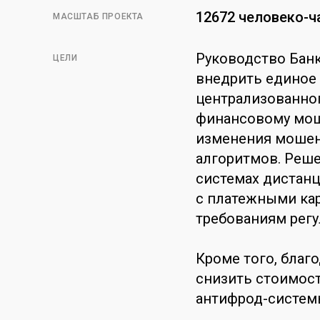
12672 человеко-ч
МАСШТАБ ПРОЕКТА
Руководство Бан
ЦЕЛИ
внедрить единое
централизованно
финансовому мош
изменения мошен
алгоритмов. Реш
системах дистанц
с платежными кар
требованиям регу
Кроме того, благ
снизить стоимос
антифрод-системы