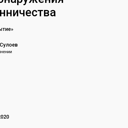
нничества
ытие»
 Сулоев
чнении
2020