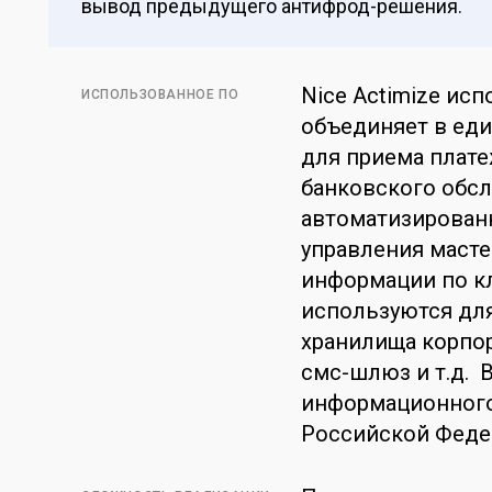
вывод предыдущего антифрод-решения.
Nice Actimize ис
ИСПОЛЬЗОВАННОЕ ПО
объединяет в ед
для приема плат
банковского обсл
автоматизирован
управления маст
информации по кл
используются дл
хранилища корпор
смс-шлюз и т.д. 
информационного
Российской Феде