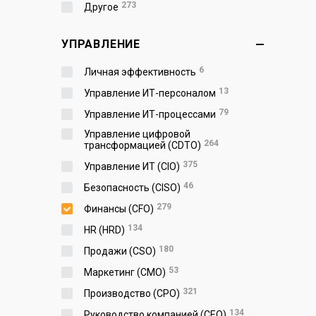
273
Другое
УПРАВЛЕНИЕ
6
Личная эффективность
13
Управление ИТ-персоналом
79
Управление ИТ-процессами
Управление цифровой
264
трансформацией (CDTO)
375
Управление ИТ (CIO)
46
Безопасность (CISO)
279
Финансы (CFO)
134
HR (HRD)
180
Продажи (CSO)
53
Маркетинг (CMO)
321
Производство (СPO)
134
Руководство компанией (CEO)