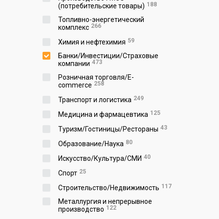
188
(потребительские товары)
Топливно-энергетический
266
комплекс
59
Химия и нефтехимия
Банки/Инвестиции/Страховые
473
компании
Розничная торговля/E-
258
commerce
249
Транспорт и логистика
125
Медицина и фармацевтика
43
Туризм/Гостиницы/Рестораны
80
Образование/Наука
40
Искусство/Культура/СМИ
25
Спорт
117
Строительство/Недвижимость
Металлургия и непрерывное
122
производство