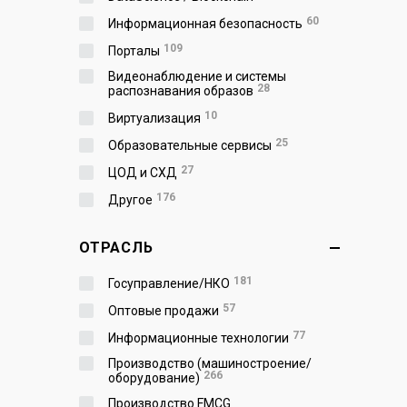
60
Информационная безопасность
109
Порталы
Видеонаблюдение и системы
28
распознавания образов
10
Виртуализация
25
Образовательные сервисы
27
ЦОД и СХД
176
Другое
ОТРАСЛЬ
181
Госуправление/НКО
57
Оптовые продажи
77
Информационные технологии
Производство (машиностроение/
266
оборудование)
Производство FMCG