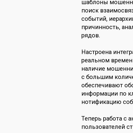
шаблоны мошеннич
поиск взаимосвя
событий, иерархии
причинность, ана
рядов.
Настроена интегр
реальном времени
наличие мошеннич
с большим количе
обеспечивают об
информации по к
нотификацию со
Теперь работа с 
пользователей ст