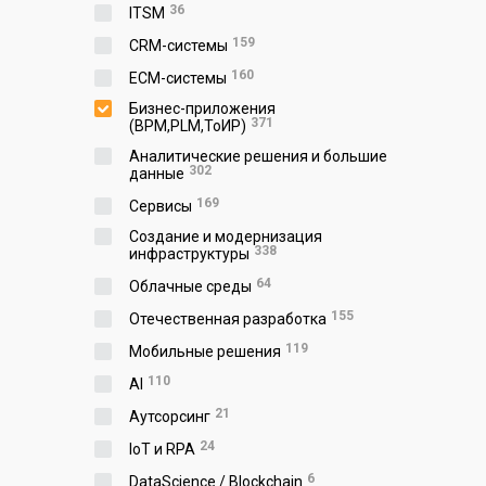
36
ITSM
159
CRM-системы
160
ECM-системы
Бизнес-приложения
371
(BPM,PLM,ToИР)
Аналитические решения и большие
302
данные
169
Сервисы
Создание и модернизация
338
инфраструктуры
64
Облачные среды
155
Отечественная разработка
119
Мобильные решения
110
AI
21
Аутсорсинг
24
IoT и RPA
6
DataScience / Blockchain