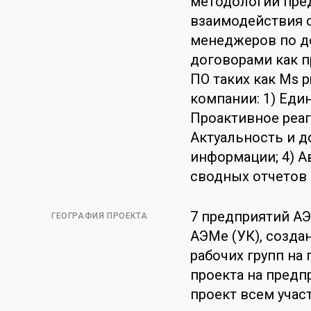
методологии пре
взаимодействия с
менеджеров по д
договорами как п
ПО таких как Ms p
компании: 1) Еди
Проактивное реаг
Актуальность и 
информации; 4) А
сводных отчетов 
7 предприятий АЭ
ГЕОГРАФИЯ ПРОЕКТА
АЭМе (УК), созда
рабочих групп на 
проекта на предп
проект всем учас