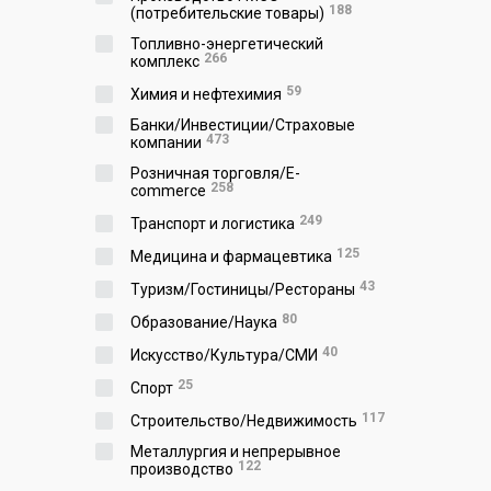
188
(потребительские товары)
Топливно-энергетический
266
комплекс
59
Химия и нефтехимия
Банки/Инвестиции/Страховые
473
компании
Розничная торговля/E-
258
commerce
249
Транспорт и логистика
125
Медицина и фармацевтика
43
Туризм/Гостиницы/Рестораны
80
Образование/Наука
40
Искусство/Культура/СМИ
25
Спорт
117
Строительство/Недвижимость
Металлургия и непрерывное
122
производство