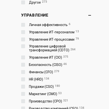
273
Другое
УПРАВЛЕНИЕ
6
Личная эффективность
13
Управление ИТ-персоналом
79
Управление ИТ-процессами
Управление цифровой
264
трансформацией (CDTO)
375
Управление ИТ (CIO)
46
Безопасность (CISO)
279
Финансы (CFO)
134
HR (HRD)
180
Продажи (CSO)
53
Маркетинг (CMO)
321
Производство (СPO)
134
Руководство компанией (CEO)