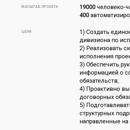
19000
человеко-ч
МАСШТАБ ПРОЕКТА
400
автоматизиро
1) Создать един
ЦЕЛИ
дивизиона по ис
2) Реализовать с
исполнения прое
3) Обеспечить ру
информацией о с
обязательств;
4) Проактивно вы
договорных обяза
5) Подготавливат
структурных подр
направленные на 