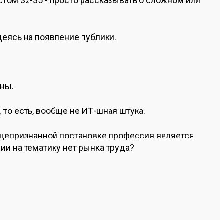
стом 32-35 - просто рассказывать о сложном или
еясь на появление публики.
ны.
,
то есть, вообще не ИТ-шная штука.
общепризнанной постановке профессия является
нии на тематику нет рынка труда?