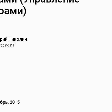
рами)
рий Николин
ор по ИТ
брь, 2015