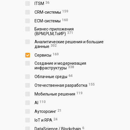
36
ITSM
159
CRM-системы
160
ECM-системы
Бизнес-приложения
371
(BPM,PLM,ToИР)
Аналитические решения и большие
302
данные
169
Сервисы
Создание и модернизация
338
инфраструктуры
64
Облачные среды
155
Отечественная разработка
119
Мобильные решения
110
AI
21
Аутсорсинг
24
IoT и RPA
6
DataScience / Blockchain