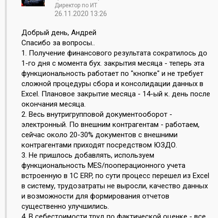
Директор по ИТ
26.11.2020 13:26
Добрый день, Андрей
Спасибо за вопросы..
1. Получение финансового результата сократилось до
1-го дня с момента бух. закрытия месяца - теперь эта
функциональность работает по "кнопке" и не требует
сложной процедуры сбора и консолидации данных в
Excel. Плановое закрытие месяца - 14-ый к. день после
окончания месяца.
2. Весь внутригрупповой документооборот -
электронный. По внешним контрагентам - работаем,
сейчас около 20-30% документов с внешними
контрагентами приходят посредством ЮЗДО.
3. Не пришлось добавлять, используем
функциональность MES/пооперационного учета
встроенную в 1С ERP, по сути процесс перешел из Excel
в систему, трудозатраты не выросли, качество данных
и возможности для формирования отчетов
существенно улучшились.
4. В себестоимости труд по фактической оценке - все