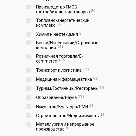
Производство FMCG
59
(потребительские товары)
Топливно-энергетический
55
комплекс
8
Химия и нефтехимия
Банки/Инвестиции/Страховые
161
компании
Розничная торговля/E-
155
commerce
117
Транспорт и логистика
82
Медицина и фармацевтика
15
Туризм/Гостиницы/Рестораны
117
Образование/Наука
28
Искусство/Культура/СМИ
43
Строительство/Недвижимость
Металлургия и непрерывное
9
производство