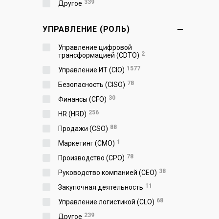
339
Другое
УПРАВЛЕНИЕ (РОЛЬ)
Управление цифровой
2
трансформацией (CDTO)
1577
Управление ИТ (CIO)
78
Безопасность (CISO)
30
Финансы (CFO)
256
HR (HRD)
88
Продажи (CSO)
1
Маркетинг (CMO)
78
Производство (СPO)
38
Руководство компанией (CEO)
11
Закупочная деятельность
68
Управление логистикой (CLO)
239
Другое