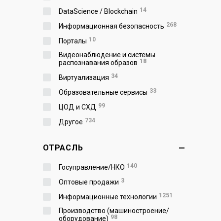
14
DataScience / Blockchain
268
Информационная безопасность
10
Порталы
Видеонаблюдение и системы
18
распознавания образов
34
Виртуализация
33
Образовательные сервисы
99
ЦОД и СХД
734
Другое
ОТРАСЛЬ
140
Госуправление/НКО
3
Оптовые продажи
1251
Информационные технологии
Производство (машиностроение/
98
оборудование)