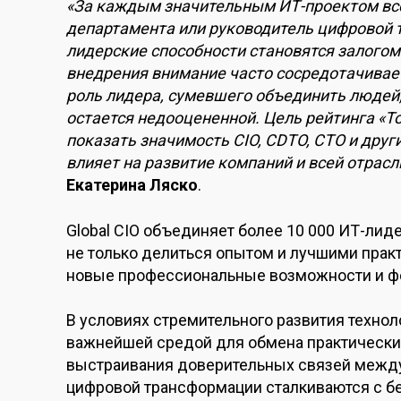
«За каждым значительным ИТ-проектом всег
департамента или руководитель цифровой т
лидерские способности становятся залогом
внедрения внимание часто сосредотачивает
роль лидера, сумевшего объединить людей,
остается недооцененной. Цель рейтинга «То
показать значимость CIO, CDTO, CTO и дру
влияет на развитие компаний и всей отрасл
Екатерина Ляско
.
Global CIO объединяет более 10 000 ИТ-лиде
не только делиться опытом и лучшими практи
новые профессиональные возможности и фо
В условиях стремительного развития техно
важнейшей средой для обмена практически
выстраивания доверительных связей между 
цифровой трансформации сталкиваются с б