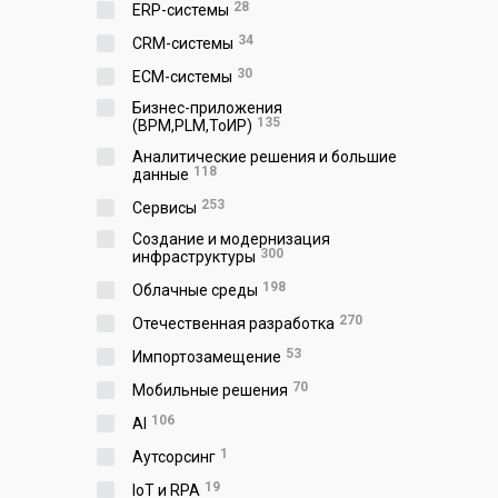
28
ERP-системы
34
CRM-системы
30
ECM-системы
Бизнес-приложения
135
(BPM,PLM,ToИР)
Аналитические решения и большие
118
данные
253
Сервисы
Создание и модернизация
300
инфраструктуры
198
Облачные среды
270
Отечественная разработка
53
Импортозамещение
70
Мобильные решения
106
AI
1
Аутсорсинг
19
IoT и RPA