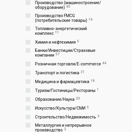
Производство (машиностроение/
40
оборудование)
Производство FMCG
16
(потребительские товары)
Топливно-энергетический
11
комплекс
5
Химия и нефтехимия
Банки/Инвестиции/Страховые
57
компании
44
Розничная торговля/E-commerce
21
Транспорт и логистика
18
Медицина и фармацевтика
1
Туризм/Гостиницы/Рестораны
20
Образование/Наука
5
Искусство/Культура/СМИ
3
Строительство/Недвижимость
Металлургия и непрерывное
2
производство