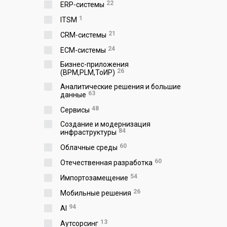
22
ERP-системы
1
ITSM
21
CRM-системы
24
ECM-системы
Бизнес-приложения
26
(BPM,PLM,ToИР)
Аналитические решения и большие
63
данные
48
Сервисы
Создание и модернизация
84
инфраструктуры
60
Облачные среды
60
Отечественная разработка
54
Импортозамещение
26
Мобильные решения
94
AI
13
Аутсорсинг