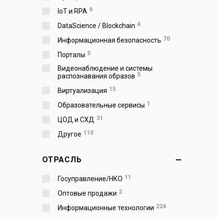
9
IoT и RPA
4
DataScience / Blockchain
70
Информационная безопасность
5
Порталы
Видеонаблюдение и системы
5
распознавания образов
15
Виртуализация
1
Образовательные сервисы
31
ЦОД и СХД
110
Другое
ОТРАСЛЬ
11
Госуправление/НКО
2
Оптовые продажи
224
Информационные технологии