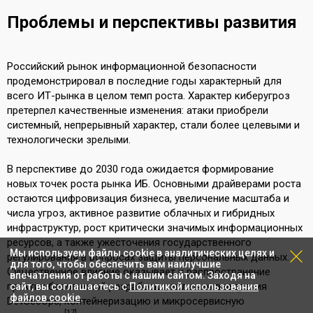
Проблемы и перспективы развития
Российский рынок информационной безопасности
продемонстрировал в последние годы характерный для
всего ИТ-рынка в целом темп роста. Характер киберугроз
претерпел качественные изменения: атаки приобрели
системный, непрерывный характер, стали более целевыми и
технологически зрелыми.
В перспективе до 2030 года ожидается формирование
новых точек роста рынка ИБ. Основными драйверами роста
остаются цифровизация бизнеса, увеличение масштаба и
числа угроз, активное развитие облачных и гибридных
инфраструктур, рост критически значимых информационных
ресурсов, а также ужесточения государственного
Мы используем файлы cookie в аналитических целях и
регулирования в вопросах защиты персональных данных.
для того, чтобы обеспечить вам наилучшие
Существенное влияние оказывает и распространение
впечатления от работы с нашим сайтом. Заходя на
практик безопасной разработки, включая внедрения
сайт, вы соглашаетесь с
Политикой использования
файлов cookie
.
DevSecOps, контейнеризацию и микросервисную
[17]