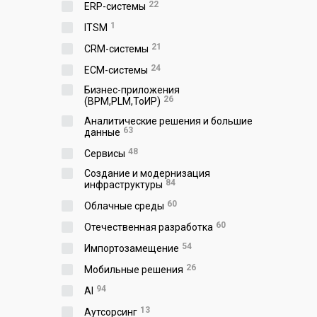
22
ERP-системы
1
ITSM
21
CRM-системы
24
ECM-системы
Бизнес-приложения
26
(BPM,PLM,ToИР)
Аналитические решения и большие
63
данные
48
Сервисы
Создание и модернизация
84
инфраструктуры
60
Облачные среды
60
Отечественная разработка
54
Импортозамещение
26
Мобильные решения
94
AI
13
Аутсорсинг