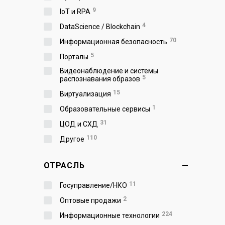
9
IoT и RPA
4
DataScience / Blockchain
70
Информационная безопасность
5
Порталы
Видеонаблюдение и системы
5
распознавания образов
15
Виртуализация
1
Образовательные сервисы
31
ЦОД и СХД
110
Другое
ОТРАСЛЬ
11
Госуправление/НКО
2
Оптовые продажи
224
Информационные технологии