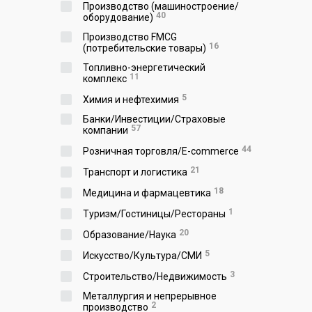
Производство (машиностроение/
40
оборудование)
Производство FMCG
16
(потребительские товары)
Топливно-энергетический
11
комплекс
5
Химия и нефтехимия
Банки/Инвестиции/Страховые
57
компании
44
Розничная торговля/E-commerce
21
Транспорт и логистика
18
Медицина и фармацевтика
1
Туризм/Гостиницы/Рестораны
20
Образование/Наука
5
Искусство/Культура/СМИ
3
Строительство/Недвижимость
Металлургия и непрерывное
2
производство