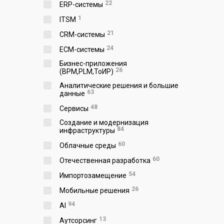
22
ERP-системы
1
ITSM
21
CRM-системы
24
ECM-системы
Бизнес-приложения
26
(BPM,PLM,ToИР)
Аналитические решения и большие
63
данные
48
Сервисы
Создание и модернизация
84
инфраструктуры
60
Облачные среды
60
Отечественная разработка
54
Импортозамещение
26
Мобильные решения
94
AI
13
Аутсорсинг