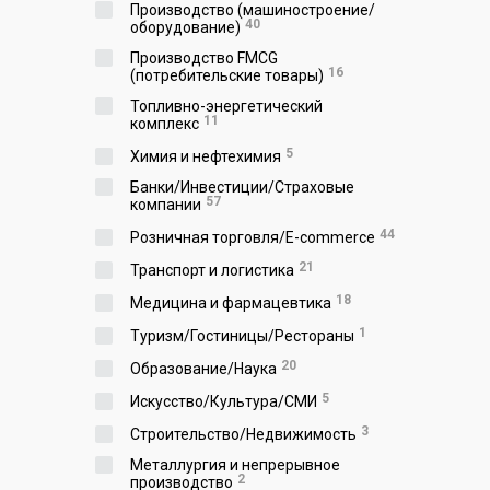
Производство (машиностроение/
40
оборудование)
Производство FMCG
16
(потребительские товары)
Топливно-энергетический
11
комплекс
5
Химия и нефтехимия
Банки/Инвестиции/Страховые
57
компании
44
Розничная торговля/E-commerce
21
Транспорт и логистика
18
Медицина и фармацевтика
1
Туризм/Гостиницы/Рестораны
20
Образование/Наука
5
Искусство/Культура/СМИ
3
Строительство/Недвижимость
Металлургия и непрерывное
2
производство