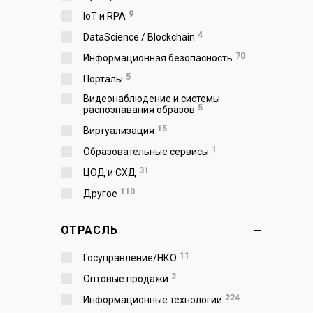
9
IoT и RPA
4
DataScience / Blockchain
70
Информационная безопасность
5
Порталы
Видеонаблюдение и системы
5
распознавания образов
15
Виртуализация
1
Образовательные сервисы
31
ЦОД и СХД
110
Другое
ОТРАСЛЬ
11
Госуправление/НКО
2
Оптовые продажи
224
Информационные технологии