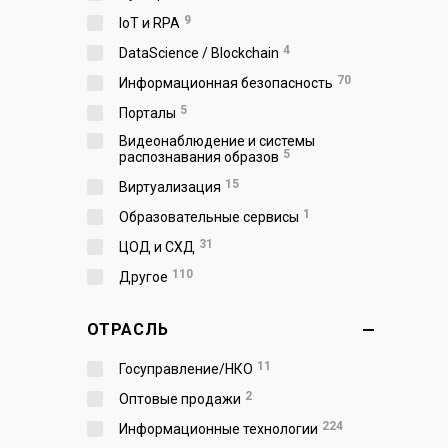
9
IoT и RPA
4
DataScience / Blockchain
70
Информационная безопасность
5
Порталы
Видеонаблюдение и системы
5
распознавания образов
15
Виртуализация
1
Образовательные сервисы
31
ЦОД и СХД
110
Другое
ОТРАСЛЬ
11
Госуправление/НКО
2
Оптовые продажи
224
Информационные технологии