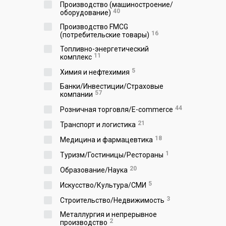
Производство (машиностроение/
40
оборудование)
Производство FMCG
16
(потребительские товары)
Топливно-энергетический
11
комплекс
5
Химия и нефтехимия
Банки/Инвестиции/Страховые
57
компании
44
Розничная торговля/E-commerce
21
Транспорт и логистика
18
Медицина и фармацевтика
1
Туризм/Гостиницы/Рестораны
20
Образование/Наука
5
Искусство/Культура/СМИ
3
Строительство/Недвижимость
Металлургия и непрерывное
2
производство