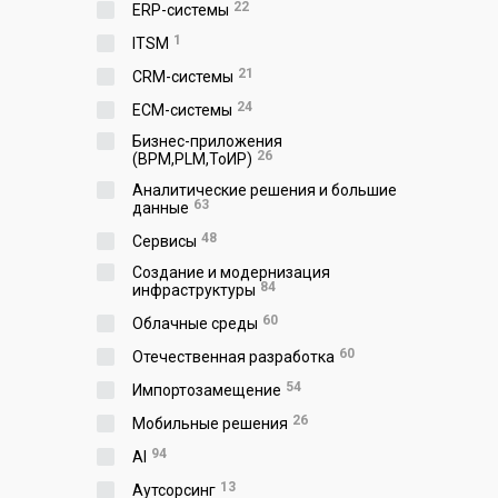
22
ERP-системы
1
ITSM
21
CRM-системы
24
ECM-системы
Бизнес-приложения
26
(BPM,PLM,ToИР)
Аналитические решения и большие
63
данные
48
Сервисы
Создание и модернизация
84
инфраструктуры
60
Облачные среды
60
Отечественная разработка
54
Импортозамещение
26
Мобильные решения
94
AI
13
Аутсорсинг