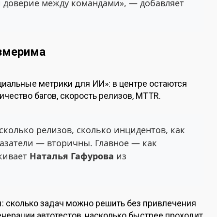
 и доверие между командами», — добавляет
змерима
циальные метрики для ИИ»: в центре остаются
ичество багов, скорость релизов, MTTR.
колько релизов, сколько инцидентов, как
азатели — вторичны. Главное — как
ркивает
Наталья Гафурова
из
: сколько задач можно решить без привлечения
енерации автотестов, насколько быстрее проходит