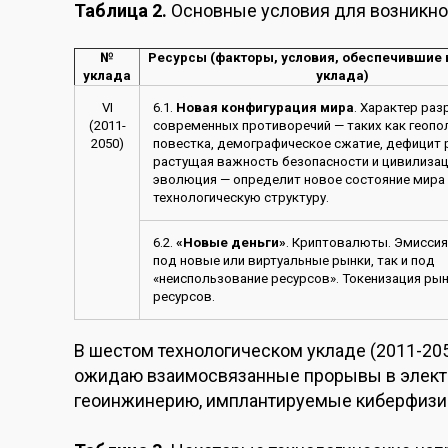
Таблица 2.
Основные условия для возникно
№
Ресурсы (факторы, условия, обеспечившие
уклада
уклада)
VI
6.1.
Новая конфигурация мира
. Характер ра
(2011-
современных противоречий — таких как геопо
2050)
повестка, демографическое сжатие, дефицит 
растущая важность безопасности и цивилиза
эволюция — определит новое состояние мира 
технологическую структуру.
6.2.
«Новые деньги»
. Криптовалюты. Эмиссия
под новые или виртуальные рынки, так и под
«неиспользование ресурсов». Токенизация ры
ресурсов.
В шестом технологическом укладе (2011-2050
ожидаю взаимосвязанные прорывы в электр
геоинжинерию, имплантируемые киберфизиче