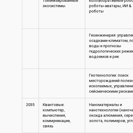
токенизированные
коллаборативные роб
экосистемы
роботы-аватары, ИИ &
роботы
Геоинжинерия: управле
осадками-климатом, п
воды и прогнозы
гидрологических режи
водоемов и рек
Геотехнологии: поиск
месторождений полез
ископаемых, управлен
сейсмическими рискам
2035
Квантовые:
Наноматериалы и
компьютер,
нанотехнологии (наноч
вычисления,
оксида алюминия, сере
коммуникации,
золота, полимеров, уг
связь