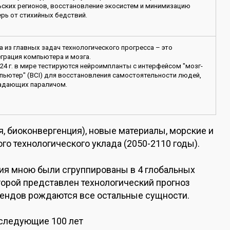
ьских регионов, восстановление экосистем и минимизацию
ерь от стихийных бедствий.
а из главных задач технологического прогресса – это
еграция компьютера и мозга.
024 г. в мире тестируются нейроимпланты с интерфейсом "мозг-
пьютер" (BCI) для восстановления самостоятельности людей,
адающих параличом.
, биоконвергенция), новые материалы, морские и
го технологического уклада (2050-2110 годы).
ия мною были сгруппированы в 4 глобальных
оторой представлен технологический прогноз
трендов рождаются все остальные сущности.
 следующие 100 лет