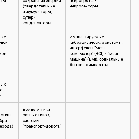
оты,
сохранения энергии
нейропротезы,
(твердотельные
нейросенсоры
аккумуляторы,
супер-
конденсаторы)
ние
Имплантируемые
оиск
киберфизические системы,
интерфейсы "мозг-
мов
компьютер" (BCI) и "мозг-
машина" (BMI), социальные,
бытовые импланты
ных
ие
и
Беспилотники
астицы
разных типов,
бра,
системы
лерода)
"транспорт-дорога"