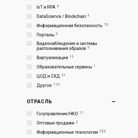
9
IoT и RPA
4
DataScience / Blockchain
70
Информационная безопасность
5
Порталы
Видеонаблюдение и системы
5
распознавания образов
15
Виртуализация
1
Образовательные сервисы
31
ЦОД и СХД
110
Другое
ОТРАСЛЬ
11
Госуправление/НКО
2
Оптовые продажи
224
Информационные технологии