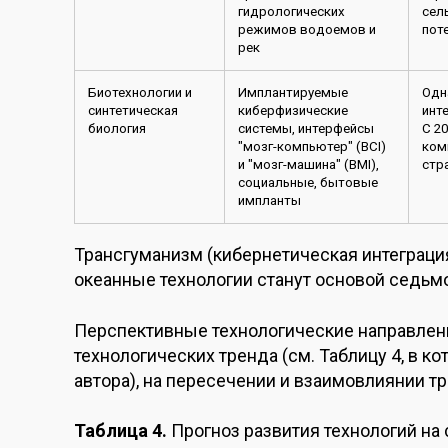
гидрологических
сел
режимов водоемов и
пот
рек
Биотехнологии и
Имплантируемые
Одн
синтетическая
киберфизические
инт
биология
системы, интерфейсы
С 2
"мозг-компьютер" (BCI)
ком
и "мозг-машина" (BMI),
стр
социальные, бытовые
импланты
Трансгуманизм (кибернетическая интеграция
океанные технологии станут основой седьмо
Перспективные технологические направлен
технологических тренда (см. Таблицу 4, в к
автора), на пересечении и взаимовлиянии 
Таблица 4.
Прогноз развития технологий на