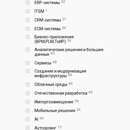
22
ERP-системы
1
ITSM
21
CRM-системы
24
ECM-системы
Бизнес-приложения
26
(BPM,PLM,ToИР)
Аналитические решения и большие
63
данные
48
Сервисы
Создание и модернизация
84
инфраструктуры
60
Облачные среды
60
Отечественная разработка
54
Импортозамещение
26
Мобильные решения
94
AI
13
Аутсорсинг