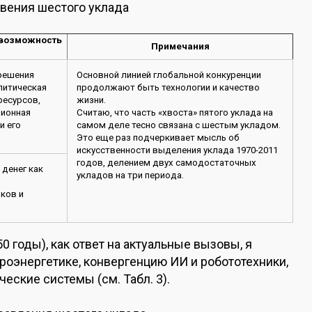
вения шестого уклада
 возможность
Примечания
зрешения
Основной линией глобальной конкуренции
литическая
продолжают быть технологии и качество
ресурсов,
жизни.
ционная
Считаю, что часть «хвоста» пятого уклада на
и его
самом деле тесно связана с шестым укладом.
Это еще раз подчеркивает мысль об
искусственности выделения уклада 1970-2011
годов, делением двух самодостаточных
 денег как
укладов на три периода.
нков и
 годы), как ответ на актуальные вызовы, я
оэнергетике, конвергенцию ИИ и робототехники,
ские системы (см. Табл. 3).