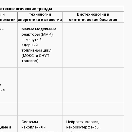
е технологические тренды
 и
Технологии
Биотехнологии и
нологии
энергетики и экологии
синтетическая биология
 -
Малые модульные
реакторы (ММР);
замкнутый
ядерный
топливный цикл
(МОКС- и СНУП-
топливо)
е
вые
Системы
Нейротехнологии,
дные и
накопления и
нейроинтерфейсы,