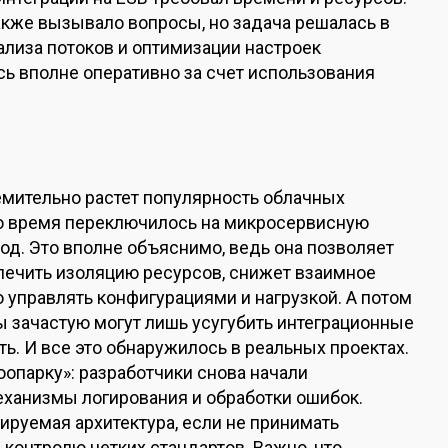
кже вызывало вопросы, но задача решалась в
ализа потоков и оптимизации настроек
сь вполне оперативно за счет использования
емительно растет популярность облачных
-то время переключилось на микросервисную
ход. Это вполне объяснимо, ведь она позволяет
печить изоляцию ресурсов, снижет взаимное
 управлять конфигурациями и нагрузкой. А потом
сы зачастую могут лишь усугубить интеграционные
. И все это обнаружилось в реальных проектах.
оопарку»: разработчики снова начали
еханизмы логирования и обработки ошибок.
лируемая архитектура, если не принимать
 контролю четких стандартов. Важно, что