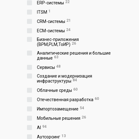
22
ERP-системы
1
ITSM
21
CRM-системы
24
ECM-системы
Бизнес-приложения
26
(BPM,PLM,ToИР)
Аналитические решения и большие
63
данные
48
Сервисы
Создание и модернизация
84
инфраструктуры
60
Облачные среды
60
Отечественная разработка
54
Импортозамещение
26
Мобильные решения
94
AI
13
Аутсорсинг