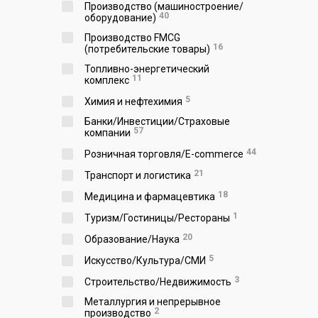
Производство (машиностроение/
40
оборудование)
Производство FMCG
16
(потребительские товары)
Топливно-энергетический
11
комплекс
5
Химия и нефтехимия
Банки/Инвестиции/Страховые
57
компании
44
Розничная торговля/E-commerce
21
Транспорт и логистика
18
Медицина и фармацевтика
1
Туризм/Гостиницы/Рестораны
20
Образование/Наука
5
Искусство/Культура/СМИ
3
Строительство/Недвижимость
Металлургия и непрерывное
2
производство