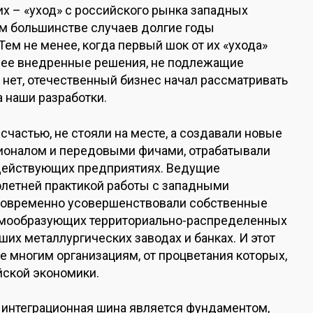
х – «уход» с российского рынка западных
м большинстве случаев долгие годы
Тем не менее, когда первый шок от их «ухода»
анее внедренные решения, не подлежащие
нет, отечественный бизнес начал рассматривать
а наши разработки.
счастью, не стояли на месте, а создавали новые
ионалом и передовыми фичами, отрабатывали
действующих предприятиях. Ведущие
олетней практикой работы с западными
одновременно усовершенствовали собственные
темообразующих территориально-распределенных
ших металлургических заводах и банках. И этот
ие многим организациям, от процветания которых,
йской экономики.
но интеграционная шина является фундаментом,