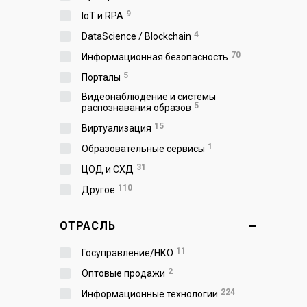
9
IoT и RPA
4
DataScience / Blockchain
70
Информационная безопасность
5
Порталы
Видеонаблюдение и системы
5
распознавания образов
15
Виртуализация
1
Образовательные сервисы
31
ЦОД и СХД
110
Другое
ОТРАСЛЬ
11
Госуправление/НКО
2
Оптовые продажи
224
Информационные технологии