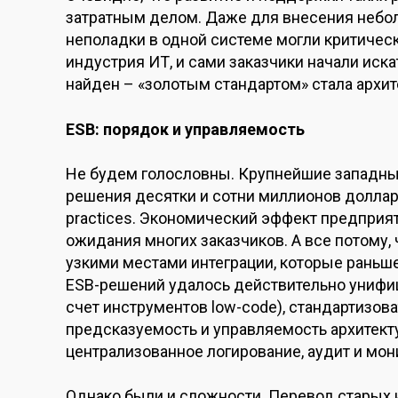
затратным делом. Даже для внесения небол
неполадки в одной системе могли критическ
индустрия ИТ, и сами заказчики начали иска
найден – «золотым стандартом» стала архит
ESB: порядок и управляемость
Не будем голословны. Крупнейшие западны
решения десятки и сотни миллионов долла
practices. Экономический эффект предпри
ожидания многих заказчиков. А все потому,
узкими местами интеграции, которые раньш
ESB-решений удалось действительно унифици
счет инструментов low-code), стандартизов
предсказуемость и управляемость архитект
централизованное логирование, аудит и мон
Однако были и сложности. Перевод старых и