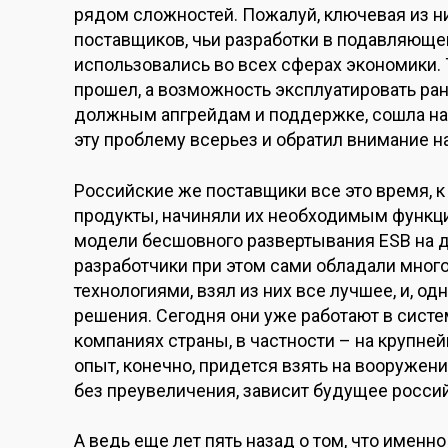
рядом сложностей. Пожалуй, ключевая из ни
поставщиков, чьи разработки в подавляюще
использовались во всех сферах экономики. 
прошел, а возможность эксплуатировать р
должным апгрейдам и поддержке, сошла на 
эту проблему всерьез и обратил внимание н
Российские же поставщики все это время, к 
продукты, начиняли их необходимым функц
модели бесшовного развертывания ESB на 
разработчики при этом сами обладали мног
технологиями, взял из них все лучшее, и, 
решения. Сегодня они уже работают в сис
компаниях страны, в частности – на крупней
опыт, конечно, придется взять на вооружен
без преувеличения, зависит будущее росси
А ведь еще лет пять назад о том, что имен