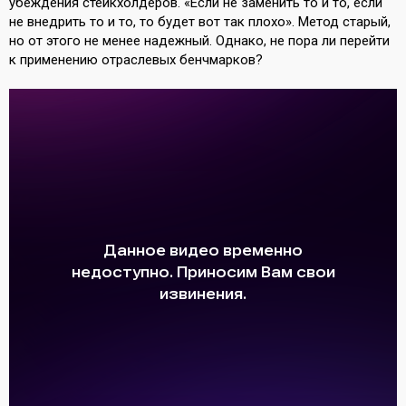
убеждения стейкхолдеров. «Если не заменить то и то, если
не внедрить то и то, то будет вот так плохо». Метод старый,
но от этого не менее надежный. Однако, не пора ли перейти
к применению отраслевых бенчмарков?