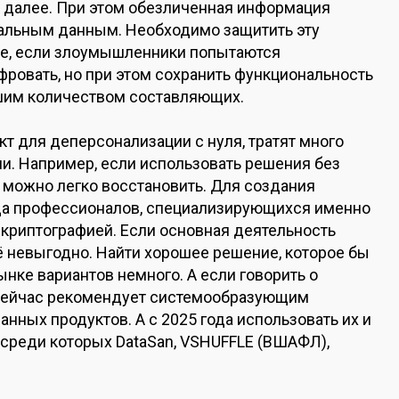
ак далее. При этом обезличенная информация
альным данным. Необходимо защитить эту
ае, если злоумышленники попытаются
овать, но при этом сохранить функциональность
ьшим количеством составляющих.
т для деперсонализации с нуля, тратят много
и. Например, если использовать решения без
можно легко восстановить. Для создания
да профессионалов, специализирующихся именно
 криптографией. Если основная деятельность
ё невыгодно. Найти хорошее решение, которое бы
ынке вариантов немного. А если говорить о
 сейчас рекомендует системообразующим
нных продуктов. А с 2025 года использовать их и
 среди которых DataSan, VSHUFFLE (ВШАФЛ),