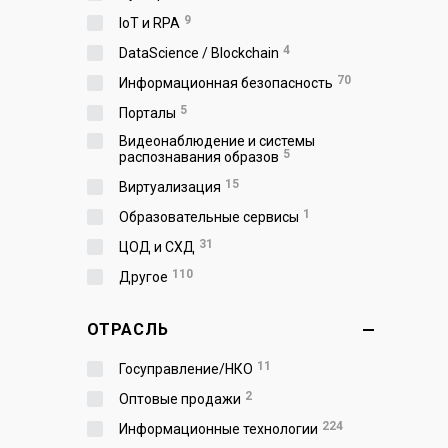
9
IoT и RPA
4
DataScience / Blockchain
70
Информационная безопасность
5
Порталы
Видеонаблюдение и системы
5
распознавания образов
15
Виртуализация
1
Образовательные сервисы
31
ЦОД и СХД
110
Другое
ОТРАСЛЬ
11
Госуправление/НКО
2
Оптовые продажи
224
Информационные технологии