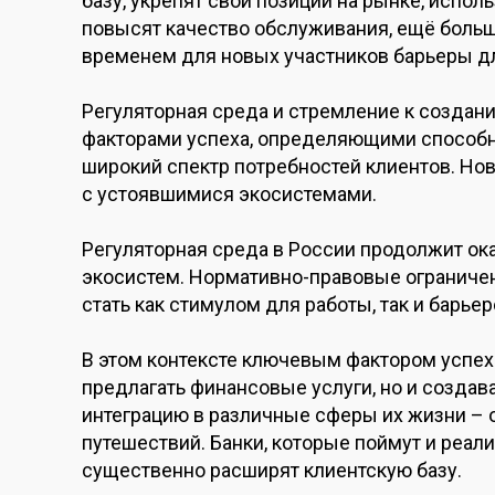
базу, укрепят свои позиции на рынке, испол
повысят качество обслуживания, ещё больш
временем для новых участников барьеры дл
Регуляторная среда и стремление к созда
факторами успеха, определяющими способно
широкий спектр потребностей клиентов. Но
с устоявшимися экосистемами.
Регуляторная среда в России продолжит ок
экосистем. Нормативно-правовые ограничен
стать как стимулом для работы, так и барье
В этом контексте ключевым фактором успех
предлагать финансовые услуги, но и создав
интеграцию в различные сферы их жизни – о
путешествий. Банки, которые поймут и реализ
существенно расширят клиентскую базу.