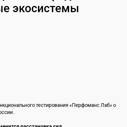
ые экосистемы
ункционального тестирования «Перфоманс Лаб» о
оссии.
зменится расстановка сил