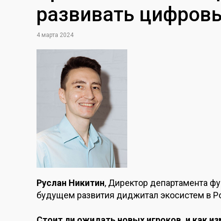
развивать цифров
4 марта 2024
Руслан Никитин
, Директор департамента ф
будущем развития диджитал экосистем в Р
Стоит ли ожидать новых игроков, и как и