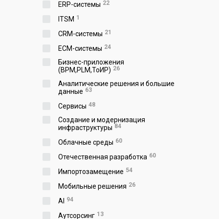
22
ERP-системы
1
ITSM
21
CRM-системы
24
ECM-системы
Бизнес-приложения
26
(BPM,PLM,ToИР)
Аналитические решения и большие
63
данные
48
Сервисы
Создание и модернизация
84
инфраструктуры
60
Облачные среды
60
Отечественная разработка
54
Импортозамещение
26
Мобильные решения
94
AI
13
Аутсорсинг