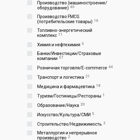
Производство (машиностроение/
40
оборудование)
Производство FMCG
16
(потребительские товары)
Топливно-энергетический
11
комплекс
5
Химия и нефтехимия
Банки/Инвестиции/Страховые
57
компании
44
Розничная торговля/E-commerce
21
Транспорт и логистика
18
Медицина и фармацевтика
1
Туризм/Гостиницы/Рестораны
20
Образование/Наука
5
Искусство/Культура/СМИ
3
Строительство/Недвижимость
Металлургия и непрерывное
2
производство