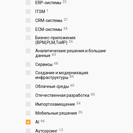
22
ERP-системы
1
ITSM
21
CRM-системы
24
ECM-системы
Бизнес-приложения
26
(BPM,PLM,ToИР)
Аналитические решения и большие
63
данные
48
Сервисы
Создание и модернизация
84
инфраструктуры
60
Облачные среды
60
Отечественная разработка
54
Импортозамещение
26
Мобильные решения
94
AI
13
Аутсорсинг