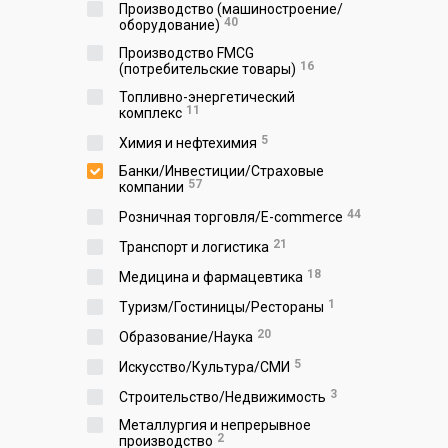
Производство (машиностроение/
40
оборудование)
Производство FMCG
16
(потребительские товары)
Топливно-энергетический
11
комплекс
5
Химия и нефтехимия
Банки/Инвестиции/Страховые
57
компании
44
Розничная торговля/E-commerce
21
Транспорт и логистика
18
Медицина и фармацевтика
1
Туризм/Гостиницы/Рестораны
20
Образование/Наука
5
Искусство/Культура/СМИ
3
Строительство/Недвижимость
Металлургия и непрерывное
2
производство