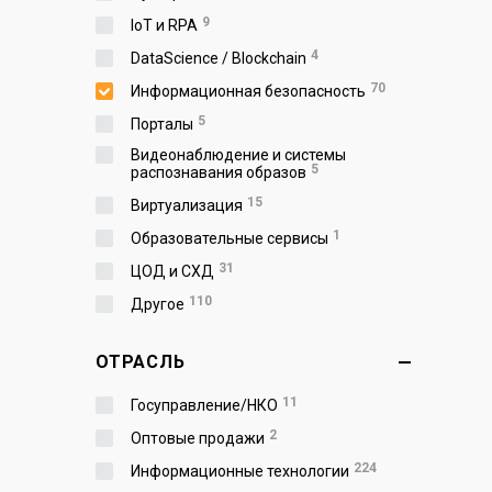
9
IoT и RPA
4
DataScience / Blockchain
70
Информационная безопасность
5
Порталы
Видеонаблюдение и системы
5
распознавания образов
15
Виртуализация
1
Образовательные сервисы
31
ЦОД и СХД
110
Другое
ОТРАСЛЬ
11
Госуправление/НКО
2
Оптовые продажи
224
Информационные технологии