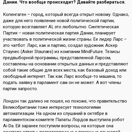
Дании. Что вообще происходит? Давайте разбираться.
Копенгаген – город, который всегда открыт новому. Однако,
даже для него появление новой политической партии,
которую возглавляет AI, это любопытно. Синтетическая
Партия – новая политическая партия Дании, планирует
участвовать в политической жизни страны. Ее лидер Ларс –
это чатбот. Ларс, как и партию, создал художник Аскер
Стаунес (Asker Staunæs) из компании MindFuture. Тезисы
предвыборной программы, представленной Ларсом,
составлены на основании открытых данных и представляют
собой такие общие для всех места, как базовый доход или
свободный интернет. Так как Ларс вообще-то машина, то
подать заявку в парламент сам он не может. А вот члены
партии запросто.
Лондон так далеко не пошел, но похоже, что правительство
Великобритании тоже интересует технологиями
автоматизации. На одном из слушаний в октябре в
парламентском комитете Палаты Лордов выступила робот
Ai-Da. Ей заранее поступили вопросы, на которые она