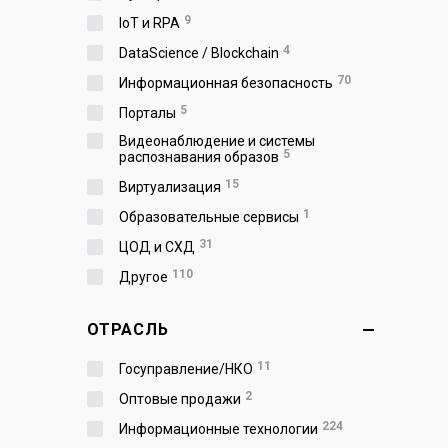
9
IoT и RPA
4
DataScience / Blockchain
70
Информационная безопасность
5
Порталы
Видеонаблюдение и системы
5
распознавания образов
15
Виртуализация
1
Образовательные сервисы
31
ЦОД и СХД
110
Другое
ОТРАСЛЬ
11
Госуправление/НКО
2
Оптовые продажи
224
Информационные технологии