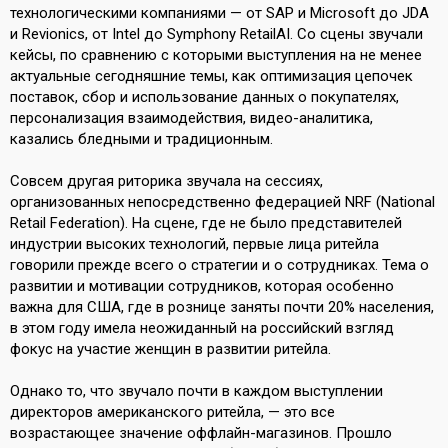
технологическими компаниями — от SAP и Microsoft до JDA
и Revionics, от Intel до Symphony RetailAI. Cо сцены звучали
кейсы, по сравнению с которыми выступления на не менее
актуальные сегодняшние темы, как оптимизация цепочек
поставок, сбор и использование данных о покупателях,
персонализация взаимодействия, видео-аналитика,
казались бледными и традиционным.
Совсем другая риторика звучала на сессиях,
организованных непосредственно федерацией NRF (National
Retail Federation). На сцене, где не было представителей
индустрии высоких технологий, первые лица ритейла
говорили прежде всего о стратегии и о сотрудниках. Тема о
развитии и мотивации сотрудников, которая особенно
важна для США, где в рознице заняты почти 20% населения,
в этом году имела неожиданный на российский взгляд
фокус на участие женщин в развитии ритейла.
Однако то, что звучало почти в каждом выступлении
директоров американского ритейла, — это все
возрастающее значение оффлайн-магазинов. Прошло