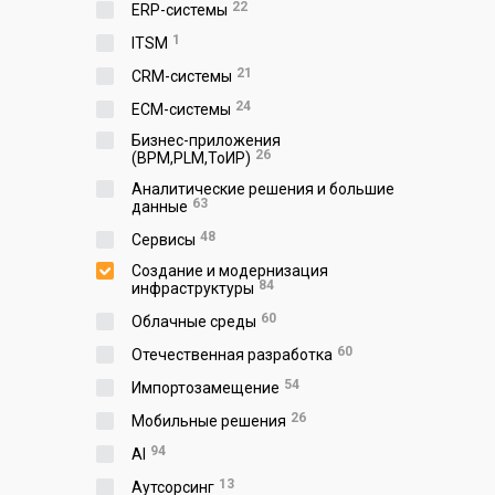
22
ERP-системы
1
ITSM
21
CRM-системы
24
ECM-системы
Бизнес-приложения
26
(BPM,PLM,ToИР)
Аналитические решения и большие
63
данные
48
Сервисы
Создание и модернизация
84
инфраструктуры
60
Облачные среды
60
Отечественная разработка
54
Импортозамещение
26
Мобильные решения
94
AI
13
Аутсорсинг