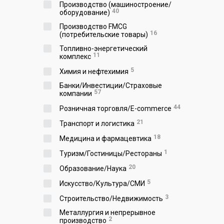
Производство (машиностроение/
40
оборудование)
Производство FMCG
16
(потребительские товары)
Топливно-энергетический
11
комплекс
5
Химия и нефтехимия
Банки/Инвестиции/Страховые
57
компании
44
Розничная торговля/E-commerce
21
Транспорт и логистика
18
Медицина и фармацевтика
1
Туризм/Гостиницы/Рестораны
20
Образование/Наука
5
Искусство/Культура/СМИ
3
Строительство/Недвижимость
Металлургия и непрерывное
2
производство