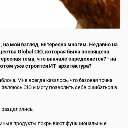
я
, на мой взгляд,
интересна многим.
Недавно на
ества Global CIO, которая была посвящена
тересная тема, что
вначале
определяется
? - на
отом уже строится ИТ-
архитектура?
блона. Мне всегда казалось, что базовая точка
не являюсь CIO и могу позволить себе ошибаться в
е
разделились.
мные продукты покрывают функциональные