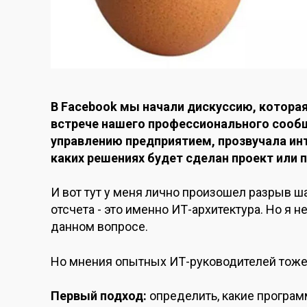
В Face
b
ook
мы начали дискуссию, котора
встрече нашего профессионального сообщ
управлению предприятием, прозвучала ин
каких решениях будет сделан
проект или
п
И вот тут у меня лично произошел разрыв ша
отсчета - это именно ИТ-архитектура. Но я 
данном вопросе.
Но мнения опытных
ИТ-
руководителей тож
Первый подход:
определить, какие
програм