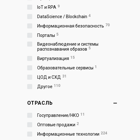
9
IoT и RPA
4
DataScience / Blockchain
70
Информационная безопасность
5
Порталы
Видеонаблюдение и системы
5
распознавания образов
15
Виртуализация
1
Образовательные сервисы
31
ЦОД и СХД
110
Другое
ОТРАСЛЬ
11
Госуправление/НКО
2
Оптовые продажи
224
Информационные технологии