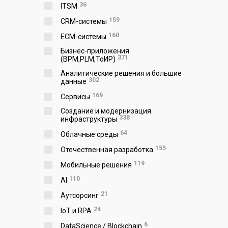
36
ITSM
159
CRM-системы
160
ECM-системы
Бизнес-приложения
371
(BPM,PLM,ToИР)
Аналитические решения и большие
302
данные
169
Сервисы
Создание и модернизация
338
инфраструктуры
64
Облачные среды
155
Отечественная разработка
119
Мобильные решения
110
AI
21
Аутсорсинг
24
IoT и RPA
6
DataScience / Blockchain