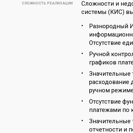
Сложности и нед
СЛОЖНОСТЬ РЕАЛИЗАЦИИ
системы (КИС) в
Разнородный И
информационно
Отсутствие ед
Ручной контрол
графиков плат
Значительные т
расходование 
ручном режиме
Отсутствие фу
платежами по к
Значительные 
отчетности и 