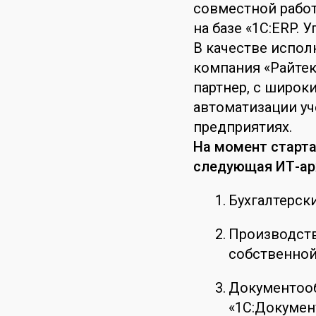
совместной рабо
на базе «1С:ERP. 
В качестве испол
компания «Райте
партнер, с широк
автоматизации у
предприятиях.
На момент старта
следующая ИТ-ар
Бухгалтерски
Производств
собственной
Документооб
«1С:Докумен