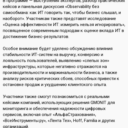
В программе — выступления экспертов, разбор практических
кейсов и панельная дискуссия «Observability без
самообмана: как ИТ говорить так, чтобы бизнес слышал, и
наоборот». Участникам также представят исследование
«Оценка эффективности ИТ: измерить нельзя игнорировать»,
посвященное современным подходам к оценке вклада ИТ в
достижение бизнес-результатов.
Особое внимание будет уделено обсуждению влияния
стабильности ИТ-систем на выручку, конверсию и
лояльность пользователей, выявлению «слепых зон»
инфраструктуры, которые негативно отражаются на
производительности и маржинальности бизнеса, а также
анализу рисков критических сбоев, способных привести к
остановке продаж и ухудшению клиентского опыта.
Участники также смогут познакомиться с реальными
кейсами компаний, использующих решения GMONIT для
мониторинга и обеспечения надежности цифровых
сервисов, включая опыт «АльфаСтрахования»,
«ВсеИнструменты.ру», «Лента Тех», Hoff, Familia и других
организаций.