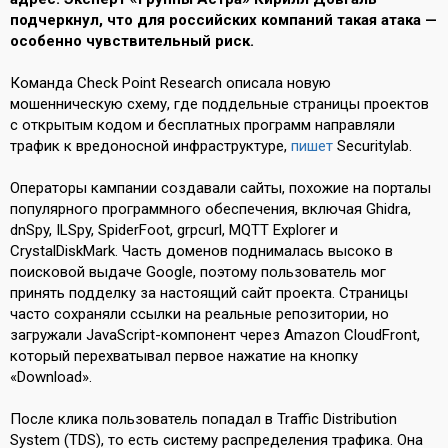
подчеркнул, что для российских компаний такая атака —
особенно чувствительный риск.
Команда Check Point Research описала новую
мошенническую схему, где поддельные страницы проектов
с открытым кодом и бесплатных программ направляли
трафик к вредоносной инфраструктуре,
пишет
Securitylab.
Операторы кампании создавали сайты, похожие на порталы
популярного программного обеспечения, включая Ghidra,
dnSpy, ILSpy, SpiderFoot, grpcurl, MQTT Explorer и
CrystalDiskMark. Часть доменов поднималась высоко в
поисковой выдаче Google, поэтому пользователь мог
принять подделку за настоящий сайт проекта. Страницы
часто сохраняли ссылки на реальные репозитории, но
загружали JavaScript-компонент через Amazon CloudFront,
который перехватывал первое нажатие на кнопку
«Download».
После клика пользователь попадал в Traffic Distribution
System (TDS), то есть систему распределения трафика. Она