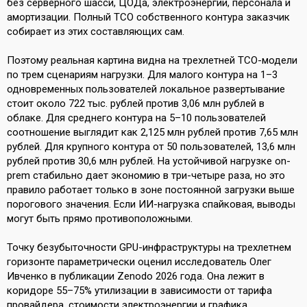
без серверного шасси, ЦОДа, электроэнергии, персонала и
амортизации. Полный TCO собственного контура заказчик
собирает из этих составляющих сам.
Поэтому реальная картина видна на трехлетней TCO-модели
по трем сценариям нагрузки. Для малого контура на 1–3
одновременных пользователей локальное развертывание
стоит около 722 тыс. рублей против 3,06 млн рублей в
облаке. Для среднего контура на 5–10 пользователей
соотношение выглядит как 2,125 млн рублей против 7,65 млн
рублей. Для крупного контура от 50 пользователей, 13,6 млн
рублей против 30,6 млн рублей. На устойчивой нагрузке on-
prem стабильно дает экономию в три-четыре раза, но это
правило работает только в зоне постоянной загрузки выше
порогового значения. Если ИИ-нагрузка спайковая, выводы
могут быть прямо противоположными.
Точку безубыточности GPU-инфраструктуры на трехлетнем
горизонте параметрически оценил исследователь Олег
Ивченко в публикации Zenodo 2026 года. Она лежит в
коридоре 55–75% утилизации в зависимости от тарифа
провайдера, стоимости электроэнергии и графика