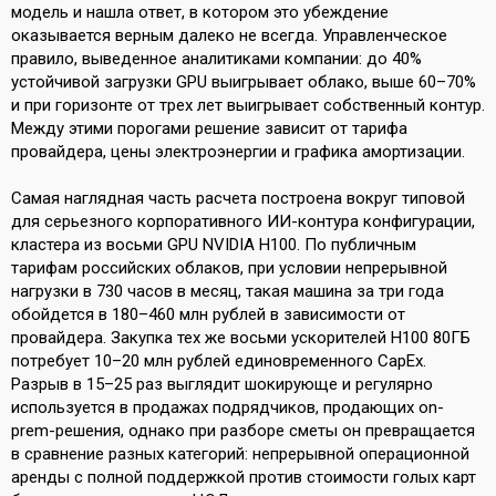
модель и нашла ответ, в котором это убеждение
оказывается верным далеко не всегда. Управленческое
правило, выведенное аналитиками компании: до 40%
устойчивой загрузки GPU выигрывает облако, выше 60–70%
и при горизонте от трех лет выигрывает собственный контур.
Между этими порогами решение зависит от тарифа
провайдера, цены электроэнергии и графика амортизации.
Самая наглядная часть расчета построена вокруг типовой
для серьезного корпоративного ИИ-контура конфигурации,
кластера из восьми GPU NVIDIA H100. По публичным
тарифам российских облаков, при условии непрерывной
нагрузки в 730 часов в месяц, такая машина за три года
обойдется в 180–460 млн рублей в зависимости от
провайдера. Закупка тех же восьми ускорителей H100 80ГБ
потребует 10–20 млн рублей единовременного CapEx.
Разрыв в 15–25 раз выглядит шокирующе и регулярно
используется в продажах подрядчиков, продающих on-
prem-решения, однако при разборе сметы он превращается
в сравнение разных категорий: непрерывной операционной
аренды с полной поддержкой против стоимости голых карт