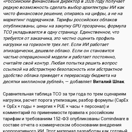
«Российский финансовый директор в 2026 году получает
редкую возможность сделать выбор архитектуры ИИ как
чисто финансовое решение, опираясь на цифры, а не на
маркетинг подрядчиков. Тарифы российских облаков
опубликованы, цены на закупку GPU прозрачны, формула
TCO укладывается в одну страницу. Единственное, что
требуется от заказчика, это честно оценить профиль
нагрузки на горизонте трех лет. Если ИИ работает
эпизодически, дешевле облако. Если он становится
частью операционной модели и работает постоянно,
считайте свой контур. Любая попытка решить вопрос
ссылкой на абстрактную безопасность или абстрактное
удобство облака приведет к перерасходу бюджета на
десятки миллионов рублей»
, — добавляет
Виталий Шпак
.
Сравнительная таблица TCO за три года по трем сценариям
нагрузки, расчет порога утилизации, разбор формулы (CapEx
+ OpEx × годы + энергия × PUE × часы + персонал) и
комментарий по применимости правила к российским
тарифам и требованиям 152-ФЗ опубликованы Comindware в
составе отчета о коммерческом обосновании внедрения
корпоративного ИИ. Этот материал разработан как готовый