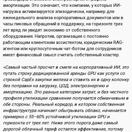
амортизации. Это означает, что компании, у которых ИИ-
нагрузка активизируется эпизодически, например для
еженедельного анализа корпоративных документов или в
часы пиковых обращений в поддержку, на горизонте трех
лет вряд ли увидят экономию от собственного
оборудования. Напротив, организация с постоянно
работающим клиентским ассистентом, юридическим RAG-
агентом или круглосуточным чат-ботом для сотрудников
имеет финансовый смысл считать собственный кластер.
«Самый частый просчет в смете на корпоративный ИИ, это
путать строку дедицированной аренды GPU как услуги со
строкой CapEx закупки железа и ставить их в одну колонку
без поправки на загрузку, ЦОД, электроэнергию и
амортизацию. Это разные категории затрат, и без честного
профиля утилизации сравнение получается обманчивым в
обе стороны. Реальный коридор, в котором собственная
инфраструктура начинает обыгрывать облако, начинается
примерно с 55–60% устойчивой утилизации GPU и
горизонта от трех лет. Ниже этого порога даже самый
дорогой облачный тариф остается эффективнее, потому