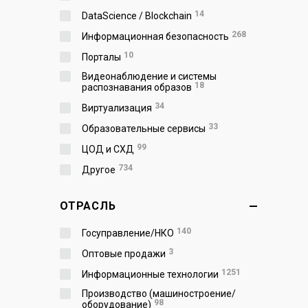
14
DataScience / Blockchain
268
Информационная безопасность
10
Порталы
Видеонаблюдение и системы
18
распознавания образов
34
Виртуализация
33
Образовательные сервисы
99
ЦОД и СХД
734
Другое
ОТРАСЛЬ
140
Госуправление/НКО
3
Оптовые продажи
1251
Информационные технологии
Производство (машиностроение/
98
оборудование)