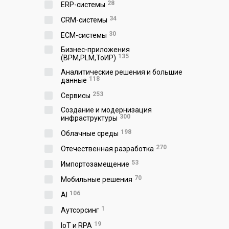
28
ERP-системы
34
CRM-системы
30
ECM-системы
Бизнес-приложения
135
(BPM,PLM,ToИР)
Аналитические решения и большие
118
данные
253
Сервисы
Создание и модернизация
300
инфраструктуры
198
Облачные среды
270
Отечественная разработка
53
Импортозамещение
70
Мобильные решения
106
AI
1
Аутсорсинг
19
IoT и RPA