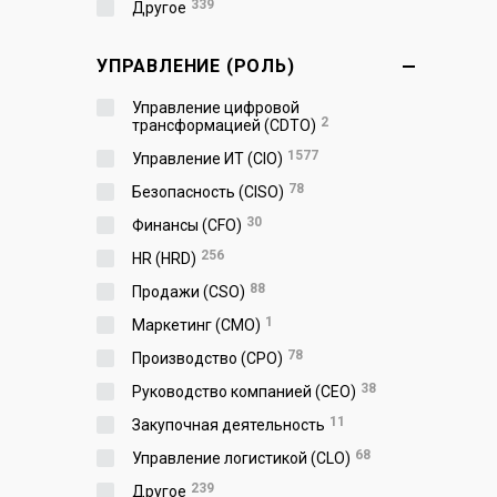
339
Другое
УПРАВЛЕНИЕ (РОЛЬ)
Управление цифровой
2
трансформацией (CDTO)
1577
Управление ИТ (CIO)
78
Безопасность (CISO)
30
Финансы (CFO)
256
HR (HRD)
88
Продажи (CSO)
1
Маркетинг (CMO)
78
Производство (СPO)
38
Руководство компанией (CEO)
11
Закупочная деятельность
68
Управление логистикой (CLO)
239
Другое