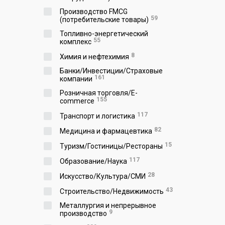
Производство FMCG
59
(потребительские товары)
Топливно-энергетический
55
комплекс
8
Химия и нефтехимия
Банки/Инвестиции/Страховые
161
компании
Розничная торговля/E-
155
commerce
117
Транспорт и логистика
82
Медицина и фармацевтика
15
Туризм/Гостиницы/Рестораны
117
Образование/Наука
28
Искусство/Культура/СМИ
43
Строительство/Недвижимость
Металлургия и непрерывное
9
производство