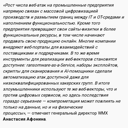
«Рост числа веб-атак на промышленные предприятия
напрямую связан с массовой цифровизацией
производств и размытием границ между IT и OT-средами и
наполнением функциональностью. Кроме того
предприятия превращают свои сайты-визитки в более
функциональные ресурсы, в том числе начинают
продавать свою продукцию онлайн. Многие компании
внедряют веб-порталы для взаимодействий с
поставщиками и подрядчиками. В то же время
инструменты для реализации веб-векторов становятся
доступнее: ransomware-as-a-Service, наборы эксплойтов,
скрипты для сканирования и AI-помощники сделали
автоматизацию атак доступной даже для
низкоквалифицированных хакерских групп. В итоге
злоумышленники используют те же веб-векторы, что и
против цифровых сервисов, но здесь последствия
гораздо серьезнее — компрометация может повлиять не
только на данные, но и на физические
процессы»
, — отмечает генеральный директор WMX
Анастасия Афонина
.