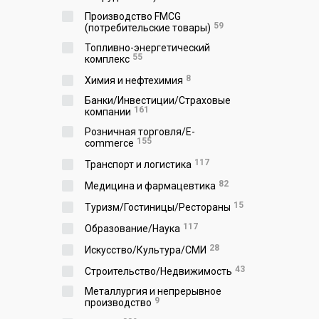
Производство FMCG
59
(потребительские товары)
Топливно-энергетический
55
комплекс
8
Химия и нефтехимия
Банки/Инвестиции/Страховые
161
компании
Розничная торговля/E-
155
commerce
117
Транспорт и логистика
82
Медицина и фармацевтика
15
Туризм/Гостиницы/Рестораны
117
Образование/Наука
28
Искусство/Культура/СМИ
43
Строительство/Недвижимость
Металлургия и непрерывное
9
производство