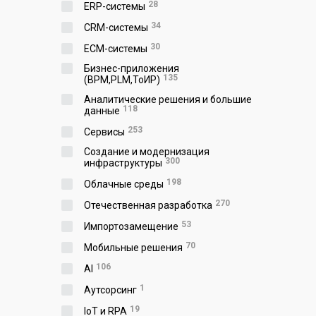
28
ERP-системы
34
CRM-системы
30
ECM-системы
Бизнес-приложения
135
(BPM,PLM,ToИР)
Аналитические решения и большие
118
данные
253
Сервисы
Создание и модернизация
300
инфраструктуры
198
Облачные среды
270
Отечественная разработка
53
Импортозамещение
70
Мобильные решения
106
AI
1
Аутсорсинг
19
IoT и RPA