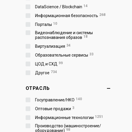
14
DataScience / Blockchain
268
Информационная безопасность
10
Порталы
Видеонаблюдение и системы
18
распознавания образов
34
Виртуализация
33
Образовательные сервисы
99
ЦОД и СХД
734
Другое
ОТРАСЛЬ
140
Госуправление/НКО
3
Оптовые продажи
1251
Информационные технологии
Производство (машиностроение/
98
оборудование)