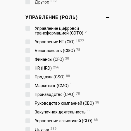
339
Другое
УПРАВЛЕНИЕ (РОЛЬ)
Управление цифровой
2
трансформацией (CDTO)
1577
Управление ИТ (CIO)
78
Безопасность (CISO)
30
Финансы (CFO)
256
HR (HRD)
88
Продажи (CSO)
1
Маркетинг (CMO)
78
Производство (СPO)
38
Руководство компанией (CEO)
11
Закупочная деятельность
68
Управление логистикой (CLO)
239
Другое