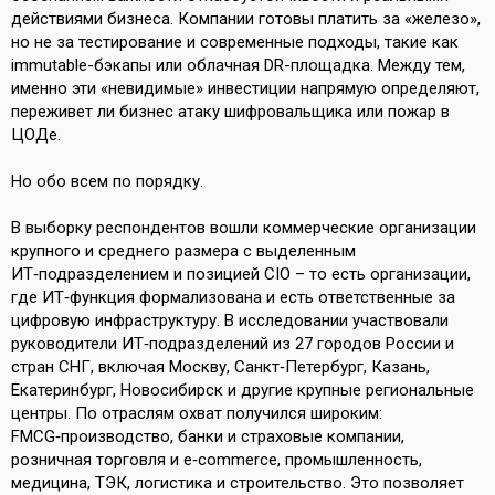
действиями бизнеса. Компании готовы платить за «железо»,
но не за тестирование и современные подходы, такие как
immutable-бэкапы или облачная DR-площадка. Между тем,
именно эти «невидимые» инвестиции напрямую определяют,
переживет ли бизнес атаку шифровальщика или пожар в
ЦОДе.
Но обо всем по порядку.
В выборку респондентов вошли коммерческие организации
крупного и среднего размера с выделенным
ИТ‑подразделением и позицией CIO – то есть организации,
где ИТ‑функция формализована и есть ответственные за
цифровую инфраструктуру. В исследовании участвовали
руководители ИТ‑подразделений из 27 городов России и
стран СНГ, включая Москву, Санкт‑Петербург, Казань,
Екатеринбург, Новосибирск и другие крупные региональные
центры. По отраслям охват получился широким:
FMCG‑производство, банки и страховые компании,
розничная торговля и e‑commerce, промышленность,
медицина, ТЭК, логистика и строительство. Это позволяет