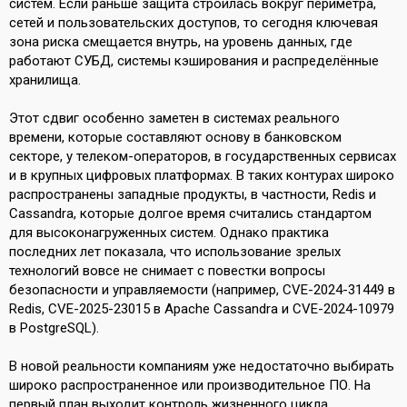
систем. Если раньше защита строилась вокруг периметра,
сетей и пользовательских доступов, то сегодня ключевая
зона риска смещается внутрь, на уровень данных, где
работают СУБД, системы кэширования и распределённые
хранилища.
Этот сдвиг особенно заметен в системах реального
времени, которые составляют основу в банковском
секторе, у телеком-операторов, в государственных сервисах
и в крупных цифровых платформах. В таких контурах широко
распространены западные продукты, в частности, Redis и
Cassandra, которые долгое время считались стандартом
для высоконагруженных систем. Однако практика
последних лет показала, что использование зрелых
технологий вовсе не снимает с повестки вопросы
безопасности и управляемости (например, CVE-2024-31449 в
Redis, CVE-2025-23015 в Apache Cassandra и CVE-2024-10979
в PostgreSQL).
В новой реальности компаниям уже недостаточно выбирать
широко распространенное или производительное ПО. На
первый план выходит контроль жизненного цикла