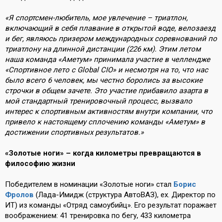
«Я спортсмен-любитель, мое увлечение – триатлон,
включающий в себя плавание в открытой воде, велозаезд
и бег, являюсь призером международных соревнований по
триатлону на длинной дистанции (226 км). Этим летом
наша команда «Аметум» принимала участие в челлендже
«Спортивное лето с Global CIO» и несмотря на то, что нас
было всего 6 человек, мы честно боролись за высокие
строчки в общем зачете. Это участие прибавило азарта в
мой стандартный тренировочный процесс, вызвало
интерес к спортивным активностям внутри компании, что
привело к настоящему сплочению команды «Аметум» в
достижении спортивных результатов.»
«Золотые ноги» – когда километры превращаются в
философию жизни
Победителем в номинации «Золотые ноги» стал
Борис
Фролов
(Лада-Имидж (структура АвтоВАЗ), ex. Директор по
ИТ) из команды «Отряд самоубийц». Его результат поражает
воображением: 41 тренировка по бегу, 433 километра