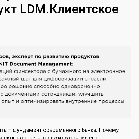
укт LDM.Клиентское
та – фундамент современного банка. Почему
тского досье, что лежит в основе его