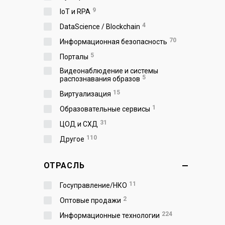
9
IoT и RPA
4
DataScience / Blockchain
70
Информационная безопасность
5
Порталы
Видеонаблюдение и системы
5
распознавания образов
15
Виртуализация
1
Образовательные сервисы
31
ЦОД и СХД
110
Другое
ОТРАСЛЬ
11
Госуправление/НКО
2
Оптовые продажи
224
Информационные технологии