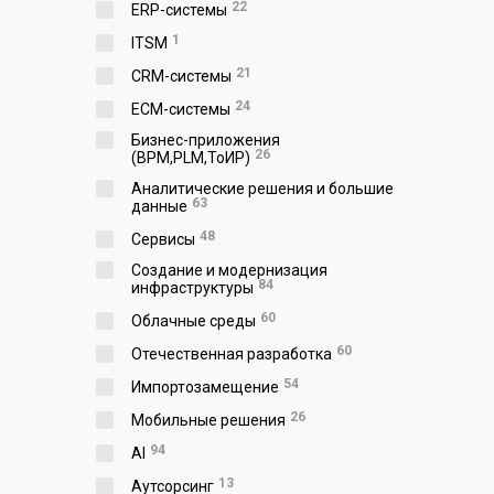
22
ERP-системы
1
ITSM
21
CRM-системы
24
ECM-системы
Бизнес-приложения
26
(BPM,PLM,ToИР)
Аналитические решения и большие
63
данные
48
Сервисы
Создание и модернизация
84
инфраструктуры
60
Облачные среды
60
Отечественная разработка
54
Импортозамещение
26
Мобильные решения
94
AI
13
Аутсорсинг