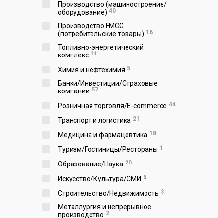
Производство (машиностроение/
40
оборудование)
Производство FMCG
16
(потребительские товары)
Топливно-энергетический
11
комплекс
5
Химия и нефтехимия
Банки/Инвестиции/Страховые
57
компании
44
Розничная торговля/E-commerce
21
Транспорт и логистика
18
Медицина и фармацевтика
1
Туризм/Гостиницы/Рестораны
20
Образование/Наука
5
Искусство/Культура/СМИ
3
Строительство/Недвижимость
Металлургия и непрерывное
2
производство