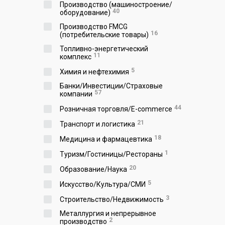
Производство (машиностроение/
40
оборудование)
Производство FMCG
16
(потребительские товары)
Топливно-энергетический
11
комплекс
5
Химия и нефтехимия
Банки/Инвестиции/Страховые
57
компании
44
Розничная торговля/E-commerce
21
Транспорт и логистика
18
Медицина и фармацевтика
1
Туризм/Гостиницы/Рестораны
20
Образование/Наука
5
Искусство/Культура/СМИ
3
Строительство/Недвижимость
Металлургия и непрерывное
2
производство