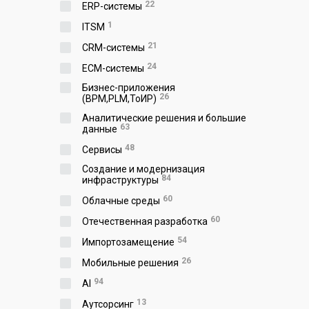
22
ERP-системы
1
ITSM
21
CRM-системы
24
ECM-системы
Бизнес-приложения
26
(BPM,PLM,ToИР)
Аналитические решения и большие
63
данные
48
Сервисы
Создание и модернизация
84
инфраструктуры
60
Облачные среды
60
Отечественная разработка
54
Импортозамещение
26
Мобильные решения
94
AI
13
Аутсорсинг