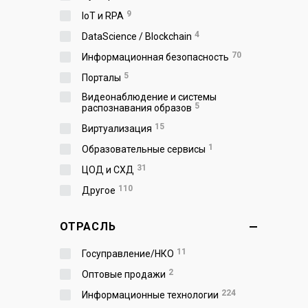
9
IoT и RPA
4
DataScience / Blockchain
70
Информационная безопасность
5
Порталы
Видеонаблюдение и системы
5
распознавания образов
15
Виртуализация
1
Образовательные сервисы
31
ЦОД и СХД
110
Другое
ОТРАСЛЬ
11
Госуправление/НКО
2
Оптовые продажи
224
Информационные технологии