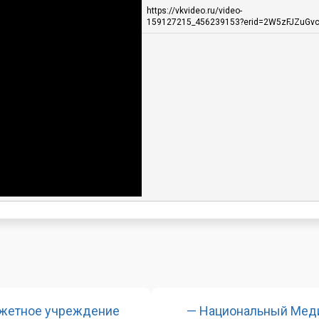
https://vkvideo.ru/video-
159127215_456239153?erid=2W5zFJZuGv
джетное учреждение
— Национальный Мед