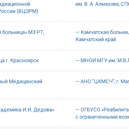
радиационной
им. В. А. Алмазова, СП
России (ВЦЭРМ)
 больница» МЗ РТ,
— Камчатская больн
Камчатский край
а г. Красноярск
— МНОИ МГУ им. М.В.Л
нный Медицинский
— АНО "ЦКМСЧ", г. Ма
адемика И.И. Дедова»
— ОГБУСО «Реабилита
с ограниченными возм