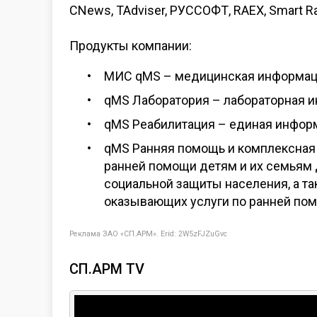
CNews, TAdviser, РУССОФТ, RAEX, Smart Ra
Продукты компании:
МИС qMS – медицинская информац
qMS Лаборатория – лабораторная 
qMS Реабилитация – единая информ
qMS Ранняя помощь и комплексная
ранней помощи детям и их семьям 
социальной защиты населения, а та
оказывающих услуги по ранней пом
Реклама ЗАО «СП.АРМ». Erid:
2W5zFJZuGvc
СП.АРМ TV