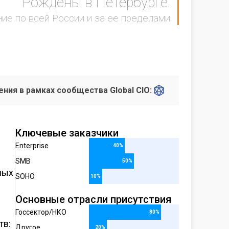
Рождены в Петербурге.
ие по всей России и за ее пределами
ния в рамках сообщества Global CIO:
Ключевые заказчики
Enterprise
40%
SMB
50%
ных
SOHO
10%
Основные отрасли присутствия
Госсектор/НКО
80%
тв:
Другое
20%