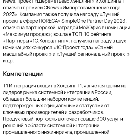
News; проект «Шереметьево Хэндлинг» и Холдинга Т1
отмечен премией CNews «Импортозамещение года
2023». Компания также получила награду «Лучший
проект в сфере HORECA» SimpleOne Partner Day 2023;
отмечена партнерской наградой МойОфис в номинации
«Максимум продаж»; вошла в ТОП-10 рейтинга
«Партнёры «1С:Консалтинг»; получила награду в двух
номинациях конкурса «1С:Проект года» «Самый
масштабный проект» и «Лучший региональный проект»
и др.
Компетенции
Т1 Интеграция входит в Холдинг Т1, является одним из
лидеров рынка системной интеграции в России,
обладает большим набором компетенций,
подтвержденных официальными статусами от
ключевых производителей и разработчиков.
Продуктовый портфель включает свыше 300 услуг и
решений в области системной интеграции,
промышленного инжиниринга, промышленной