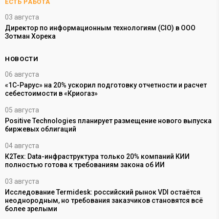
ЕСТЬ РАБОТА
03 августа
Директор по информационным технологиям (CIO) в ООО
Зотман Хорека
НОВОСТИ
06 августа
2
х
«1С-Рарус» на 20% ускорил подготовку отчетности и расчет
«
себестоимости в «Криогаз»
п
05 августа
2
с
Positive Technologies планирует размещение нового выпуска
Л
биржевых облигаций
р
04 августа
2
К2Тех: Data-инфраструктура только 20% компаний КИИ
З
полностью готова к требованиям закона об ИИ
с
с
03 августа
2
го
Исследование Termidesk: российский рынок VDI остаётся
неоднородным, но требования заказчиков становятся всё
В
более зрелыми
э