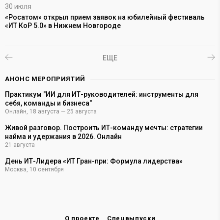
30 июля
2
и
«Росатом» открыл прием заявок на юбилейный фестиваль
«
«ИТ КоР 5.0» в Нижнем Новгороде
п
к
ЕЩЕ
АНОНС МЕРОПРИЯТИЙ
Практикум "ИИ для ИТ-руководителей: инструменты для
себя, команды и бизнеса"
Онлайн
,
18 августа — 25 августа
Живой разговор. Построить ИТ-команду мечты: стратегии
найма и удержания в 2026. Онлайн
21 августа
День ИТ-Лидера «ИТ Гран-при: Формула лидерства»
Москва
,
10 сентября
О проекте
Спецвыпуски