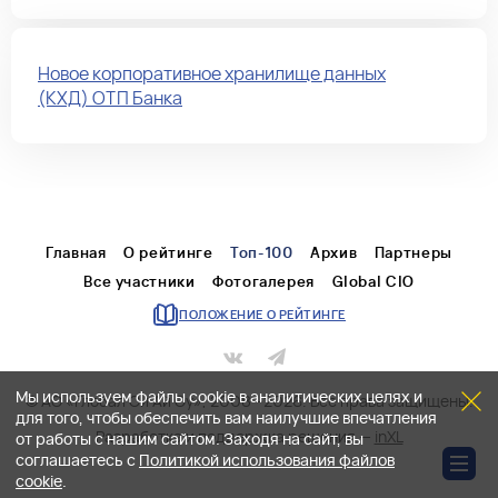
Новое корпоративное хранилище данных
(КХД) ОТП Банка
Главная
О рейтинге
Топ-100
Архив
Партнеры
Все участники
Фотогалерея
Global CIO
ПОЛОЖЕНИЕ О РЕЙТИНГЕ
Мы используем файлы cookie в аналитических целях и
© АО «Глобал Си Ай Оу», 2008—2026. Все права защищены.
для того, чтобы обеспечить вам наилучшие впечатления
Разработка и поддержка решения —
inXL
от работы с нашим сайтом. Заходя на сайт, вы
соглашаетесь с
Политикой использования файлов
cookie
.