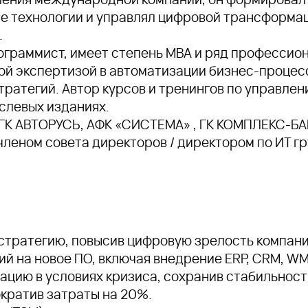
е технологии и управлял цифровой трансформац
.
граммист, имеет степень MBA и ряд профессио
окой экспертизой в автоматизации бизнес-проце
тратегий. Автор курсов и тренингов по управлен
слевых изданиях.
 ГК АВТОРУСЬ, АФК «СИСТЕМА» , ГК КОМПЛЕКС-БА
членом совета директоров / директором по ИТ г
стратегию, повысив цифровую зрелость компани
й на новое ПО, включая внедрение ERP, CRM, WMS
цию в условиях кризиса, сохранив стабильност
ократив затраты на 20%.