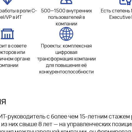
работы в роли C-
500—1500 внутренних
Есть степень
el/VP в ИТ
пользователей в
Executive
компании
оит в совете
Проекты: комплексная
кторов или
цифровая
ичном органе
трансформация компании
омпании
для повышения её
конкурентоспособности
ия
Т-руководитель с более чем 15-летним стажем 
из них свыше 8 лет — на управленческих позиция
ления международной компании, он формировал 