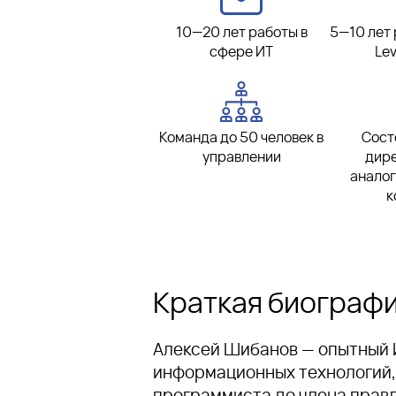
10—20 лет работы в
5—10 лет 
сфере ИТ
Lev
Команда до 50 человек в
Сост
управлении
дире
аналог
к
Краткая биограф
Алексей Шибанов — опытный И
информационных технологий, 
программиста до члена прав