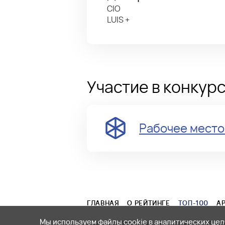
CIO
LUIS +
Участие в конкур
Рабочее место
ГЛАВНАЯ
О РЕЙТИНГЕ
ТОП-100
А
Мы используем файлы cookie в аналитических целя
© АО «Глобал Си Ай Оу», 2008—2026. В