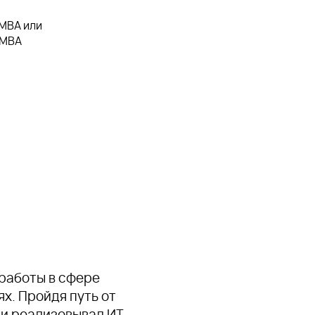
 MBA или
 MBA
работы в сфере
х. Пройдя путь от
и реализовывал ИТ-