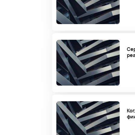
Сер
реа
Ког
фи