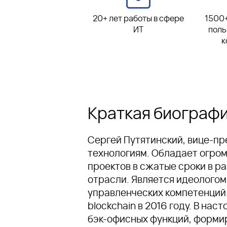
20+ лет работы в сфере
1500+
ИТ
поль
к
Краткая биограф
Сергей Путятинский, вице-п
технологиям. Обладает огро
проектов в сжатые сроки в р
отрасли. Является идеологом
управленческих компетенций
blockchain в 2016 году. В н
бэк-офисных функций, форми