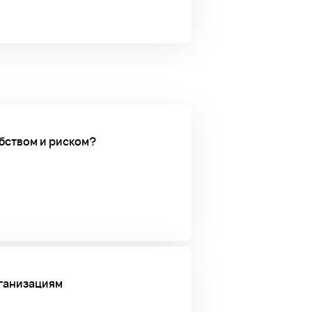
бством и риском?
рганизациям