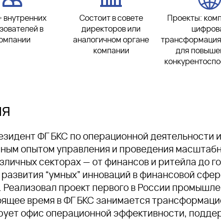
 внутренних
Состоит в совете
Проекты: ком
зователей в
директоров или
цифров
омпании
аналогичном органе
трансформация
компании
для повыше
конкурентоспо
ия
резидент ФГ БКС по операционной деятельности
мным опытом управления и проведения масштаб
азличных секторах — от финансов и ритейла до г
 развития “умных” инноваций в финансовой сфер
. Реализовал проект первого в России промышл
астоящее время в ФГ БКС занимается трансформац
рует офис операционной эффективности, подде