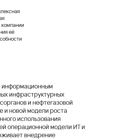
плексная
ая
 компании
ния её
собности
 и информационным
ных инфраструктурных
осорганов и нефтегазовой
е и новой модели роста
енного использования
ией операционной модели ИТ и
рживает внедрение