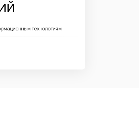
ий
формационным технологиям