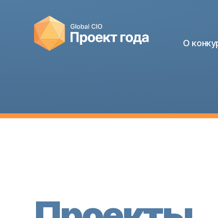
О конку
Проекты