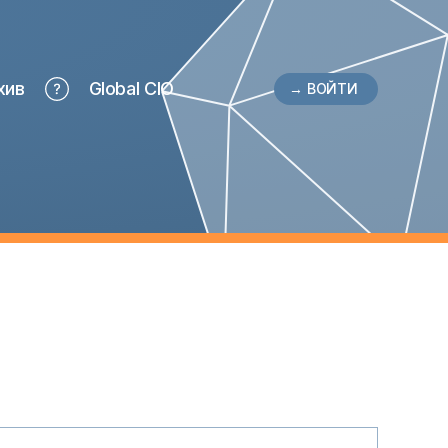
хив
Global CIO
→ ВОЙТИ