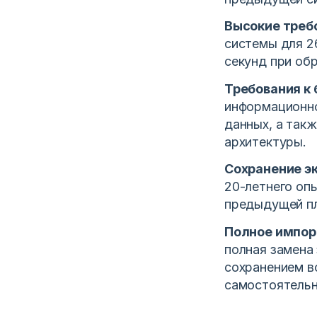
Высокие треб
системы для 2
секунд при об
Требования к 
информационно
данных, а так
архитектуры.
Сохранение э
20-летнего оп
предыдущей п
Полное импор
полная замена
сохранением в
самостоятельн