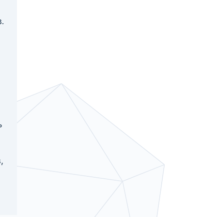
.
ь
,