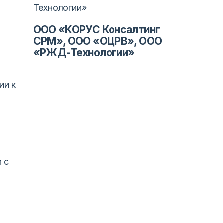
ООО «КОРУС Консалтинг
СРМ», ООО «ОЦРВ», ООО
«РЖД-Технологии»
ии к
 с