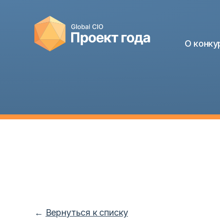
О конку
←
Вернуться к списку