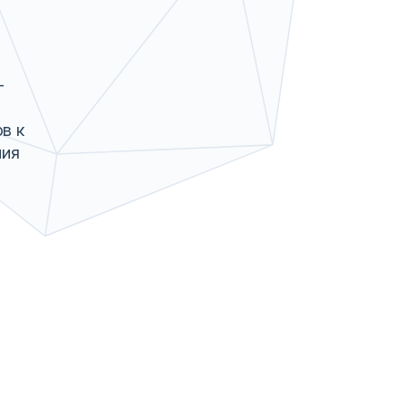
-
в к
ния