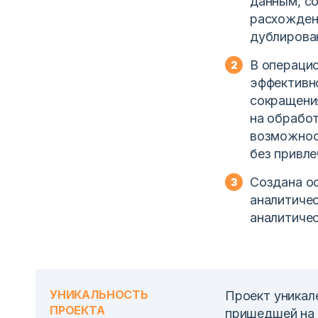
данным, со
расхождени
дублирова
В операци
эффективно
сокращени
на обработ
возможнос
без привле
Создана о
аналитиче
аналитичес
УНИКАЛЬНОСТЬ
Проект уникал
ПРОЕКТА
пришедшей на 