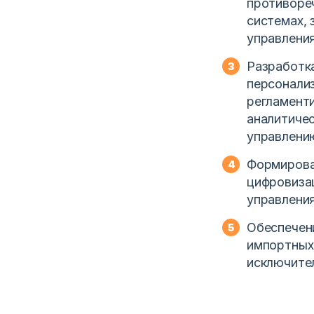
противоре
системах, 
управлени
Разработка
персонализ
регламенти
аналитиче
управлению
Формирова
цифровиза
управлени
Обеспечени
импортных
исключите