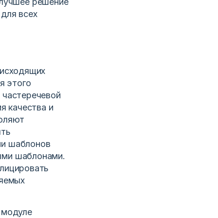
илучшее решение
для всех
 исходящих
я этого
 частеречевой
я качества и
воляют
ять
ии шаблонов
ыми шаблонами.
плицировать
ляемых
 модуле