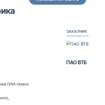
фика
ЗАКАЗЧИК
ПАО ВТБ
нка (ИИ-поиск
ного,