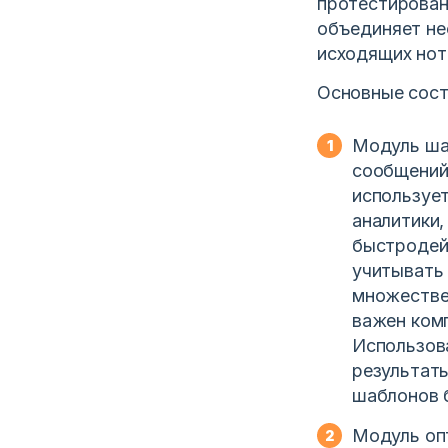
протестирован
объединяет не
исходящих нот
Основные сос
Модуль ша
сообщений 
используе
аналитики,
быстродей
учитывать 
множестве
важен ком
Использов
результат
шаблонов б
Модуль оп