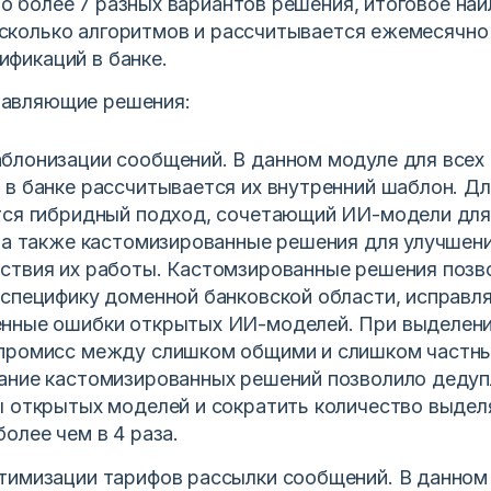
о более 7 разных вариантов решения, итоговое на
сколько алгоритмов и рассчитывается ежемесячно 
ификаций в банке.
тавляющие решения:
блонизации сообщений. В данном модуле для всех
в банке рассчитывается их внутренний шаблон. Дл
тся гибридный подход, сочетающий ИИ-модели для
 а также кастомизированные решения для улучшени
ствия их работы. Кастомзированные решения поз
специфику доменной банковской области, исправл
нные ошибки открытых ИИ-моделей. При выделен
промисс между слишком общими и слишком частн
ание кастомизированных решений позволило деду
ы открытых моделей и сократить количество выде
олее чем в 4 раза.
тимизации тарифов рассылки сообщений. В данном