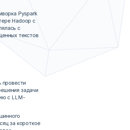
мворка Pyspark
тере Hadoop с
лялась с
щенных текстов
ь провести
решения задачи
цию с LLM-
шинного
сяц за короткое