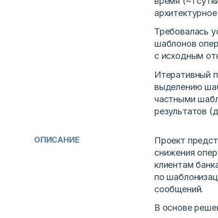
время (~1 сут
архитектурное
Требовалась у
шаблонов опер
с исходным от
Итеративный п
выделению шаб
частными шабл
результатов (
ОПИСАНИЕ
Проект предст
снижения опер
клиентам банк
по шаблонизац
сообщений.
В основе реше