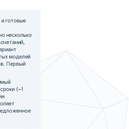
 и готовые
но несколько
сочетаний,
вариант
ытых моделей
ов. Первый
емый
сроки (~1
ии
воляет
редложенное