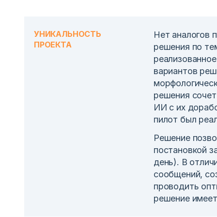
УНИКАЛЬНОСТЬ
Нет аналогов 
ПРОЕКТА
решения по тем
реализованное
вариантов реше
морфологическ
решения сочет
ИИ с их дораб
пилот был реал
Решение позво
постановкой за
день). В отлич
сообщений, со
проводить опт
решение имеет