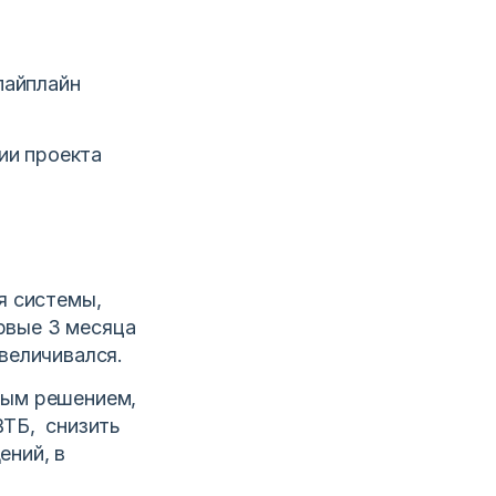
пайплайн
ии проекта
я системы,
рвые 3 месяца
величивался.
ным решением,
ВТБ, снизить
ений, в