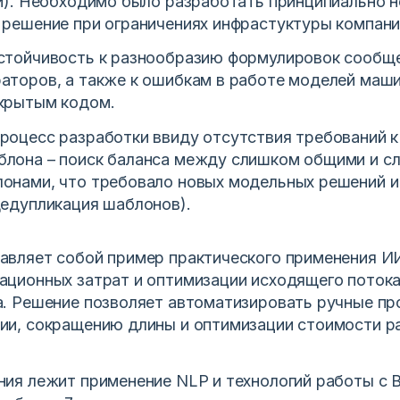
ки). Необходимо было разработать принципиально 
 решение при ограничениях инфрастуктуры компани
стойчивость к разнообразию формулировок сообщ
аторов, а также к ошибкам в работе моделей маш
крытым кодом.
роцесс разработки ввиду отсутствия требований к
лона – поиск баланса между слишком общими и с
онами, что требовало новых модельных решений и
дедупликация шаблонов).
авляет собой пример практического применения ИИ
ационных затрат и оптимизации исходящего поток
а. Решение позволяет автоматизировать ручные пр
ии, сокращению длины и оптимизации стоимости р
ния лежит применение NLP и технологий работы с B