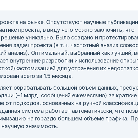
проекта на рынке. Отсутствуют научные публикации
атике проекта, в виду чего можно заключить, что
 решение уникально. Было создано и протестирова
ния задач проекта (в т.ч. частотный анализ слово
ий анализ). Оптимальный, выбранный как лучший, 
ает внутренние разработки и использование откр
откой/кастомизацией для устранения их недостатк
изован всего за 1.5 месяца.
ляет обрабатывать большой объем данных, требу
дачи (~1 млрд. сообщений ежемесячно) за краткие 
ие от подходов, основанных на ручной классификац
зданная система работает автоматически, что поз
имизацию на гораздо большем объеме трафика. П
 научную значимость.