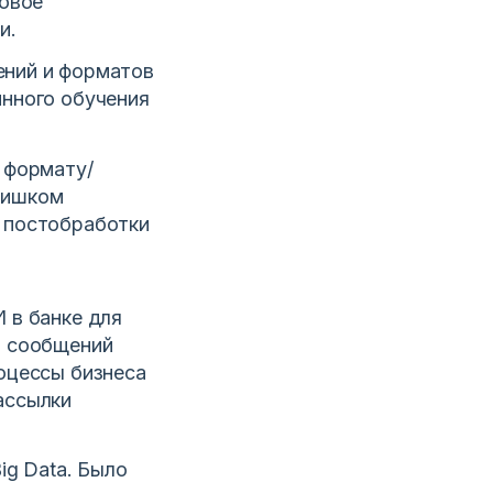
новое
и.
ений и форматов
инного обучения
 формату/
лишком
 постобработки
 в банке для
а сообщений
оцессы бизнеса
ассылки
ig Data. Было