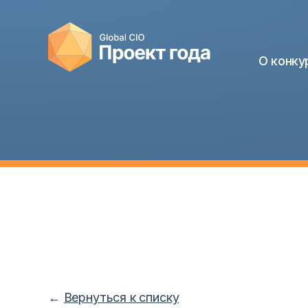
О конку
←
Вернуться к списку