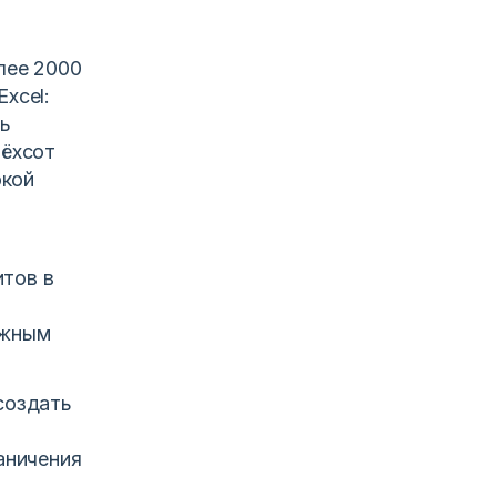
лее 2000
xcel:
сь
рёхсот
окой
тов в
ёжным
создать
аничения