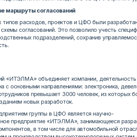
ые маршруты согласований
х типов расходов, проектов и ЦФО были разработа
схемы согласований. Это позволило учесть специф
водственных подразделений, сохранив управляемос
сть.
ий «ИТЭЛМА» объединяет компании, деятельность
на с основными направлениями: электроника, девел
отрудников превышает 3000 человек, из которых б
озданием новых разработок.
приятием группы в ЦФО является научно-
нное предприятие «ИТЭЛМА», занимающееся разр
омпонентов, в том числе для автомобильной отрасл
ем и производством высокотехнологичных систем.