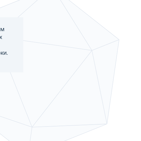
ым
х
ки.