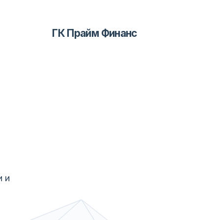
ГК Прайм Финанс
и и