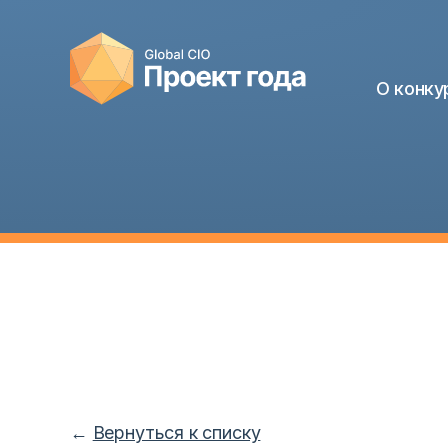
О конку
←
Вернуться к списку