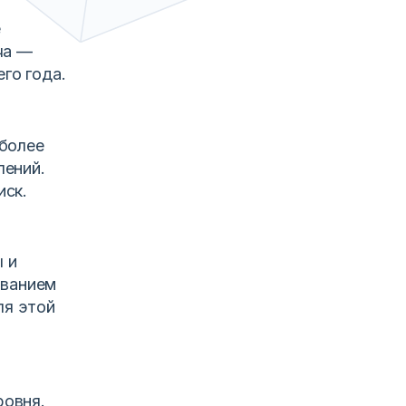
е
ча —
го года.
 более
лений.
иск.
 и
ованием
ля этой
ровня.