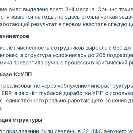
ие было выделено всего 3–4 месяца. Обычно таки
стягиваются на годы, но здесь стояла четкая зада
работающий результат в первом квартале следующе
ании втрое
ко лет численность сотрудников выросла с 650 до
еловек, а структура усложнилась до 205 подразде
мика превратила ручные процессы в критический р
 базе 1С:УПП
 реализован не через «обнуление» инфраструктуры
 ERP, а за счёт глубокой доработки УПП с использ
с: единственного реально работающего решения д
.
ация структуры
подразделений были сведены в 32 ЦФО верхнего у