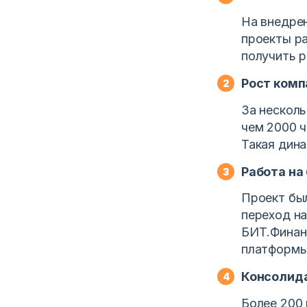
На внедрен
проекты ра
получить 
Рост комп
За несколь
чем 2000 ч
Такая дина
Работа на
Проект был
переход на
БИТ.Финан
платформы
Консолид
Более 200 