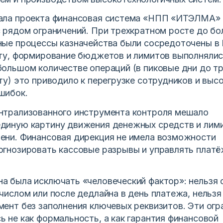
ала проекта финансовая система «НПП «ИТЭЛМА»
с рядом ограничений. При трехкратном росте до бо
ные процессы казначейства были сосредоточены в E
ату, формирование бюджетов и лимитов выполняли
большом количестве операций (в пиковые дни до т
ту) это приводило к перегрузке сотрудников и выс
шибок.
нтрализованного инструмента контроля мешало
диную картину движения денежных средств и лими
ени. Финансовая дирекция не имела возможности
огнозировать кассовые разрывы и управлять плат
а была исключать «человеческий фактор»: нельзя 
числом или после дедлайна в день платежа, нельзя
мент без заполнения ключевых реквизитов. Эти огр
 не как формальность, а как гарантия финансовой