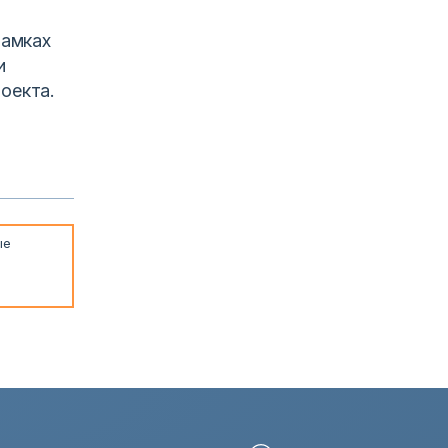
рамках
и
оекта.
ые