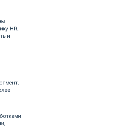
ны
ику HR,
ть и
опмент.
олее
аботками
и,